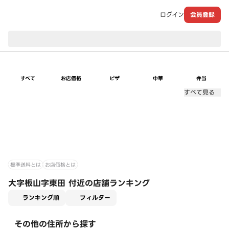
ログイン
会員登録
現在のお届け先：
すべて
お店価格
ピザ
中華
弁当
すべて見る
標準送料とは
お店価格とは
大字板山字東田 付近の店舗ランキング
適用なし
ランキング順
フィルター
その他の住所から探す