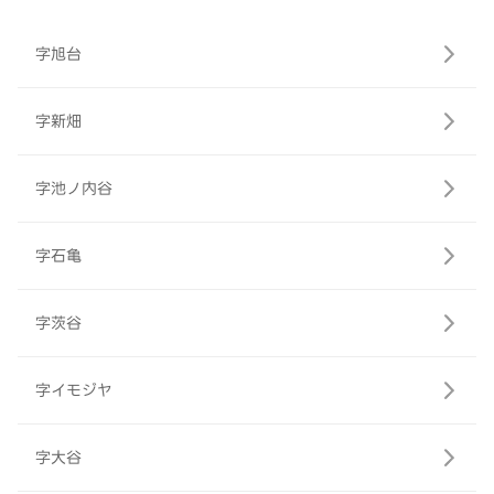
字旭台
字新畑
字池ノ内谷
字石亀
字茨谷
字イモジヤ
字大谷