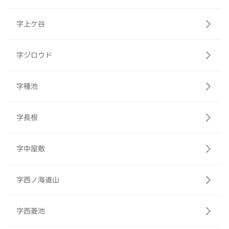
字上ケ谷
字ジロウド
字種池
字長根
字中屋敷
字西ノ海道山
字西菱池