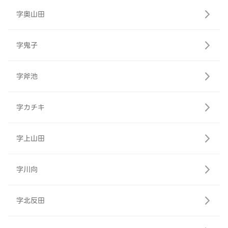
字奥山田
字鬼子
字斧池
字カチキ
字上山田
字川向
字北反田