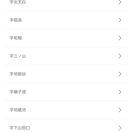
字北天白
字狐追
字柘榴
字三ノ山
字地獄谷
字獅子渡
字地蔵池
字下山田口