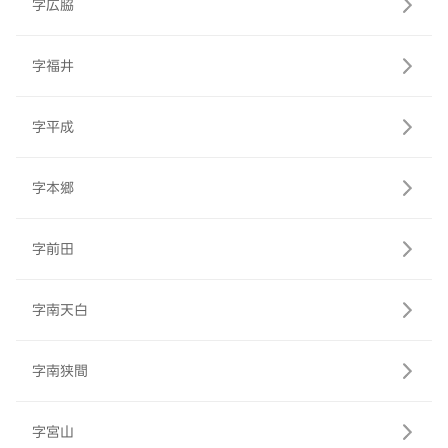
字広脇
字福井
字平成
字本郷
字前田
字南天白
字南狭間
字宮山