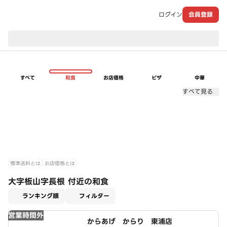
ログイン
会員登録
現在のお届け先：
すべて
和食
お店価格
ピザ
中華
すべて見る
標準送料とは
お店価格とは
大字板山字長根 付近の和食
適用なし
ランキング順
フィルター
営業時間外
からあげ からり 東浦店