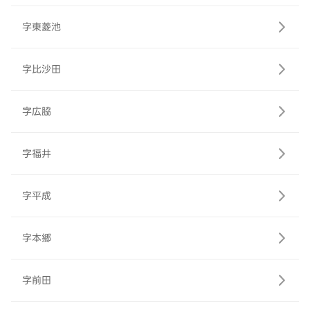
字東菱池
字比沙田
字広脇
字福井
字平成
字本郷
字前田