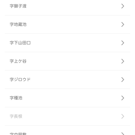
字獅子渡
字地蔵池
字下山田口
字上ケ谷
字ジロウド
字種池
字長根
字中屋敷