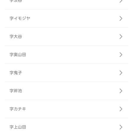
字茨谷
字イモジヤ
字大谷
字奥山田
字鬼子
字斧池
字カチキ
字上山田