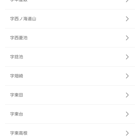
字西ノ海道山
字西菱池
字捻池
字畑崎
字東田
字東台
字東高根