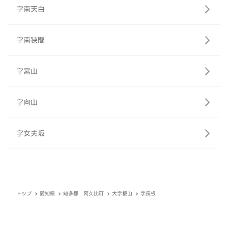
字南天白
字南狭間
字宮山
字向山
字女夫坂
トップ
愛知県
知多郡 阿久比町
大字板山
字長根