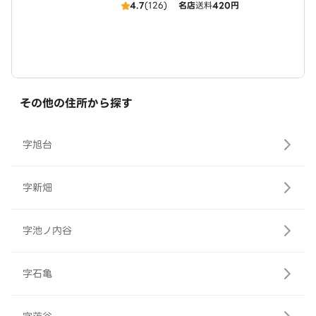
4.7
(126)
名店
送料
420円
その他の住所から探す
字旭台
字新畑
字池ノ内谷
字石亀