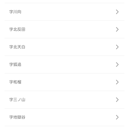
字川向
字北反田
字北天白
字狐追
字柘榴
字三ノ山
字地獄谷