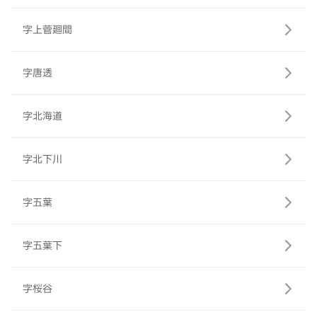
字上菅廻間
字唐透
字北海道
字北下川
字五葉
字五葉下
字桜谷