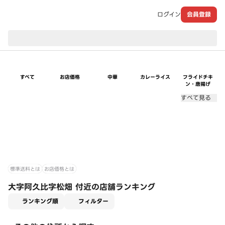
ログイン
会員登録
現在のお届け先：
すべて
お店価格
中華
カレーライス
フライドチキ
ン・唐揚げ
すべて見る
標準送料とは
お店価格とは
大字阿久比字松畑 付近の店舗ランキング
適用なし
ランキング順
フィルター