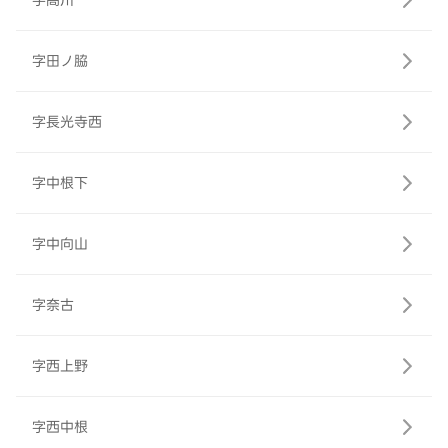
字高川
字田ノ脇
字長光寺西
字中根下
字中向山
字奈古
字西上野
字西中根