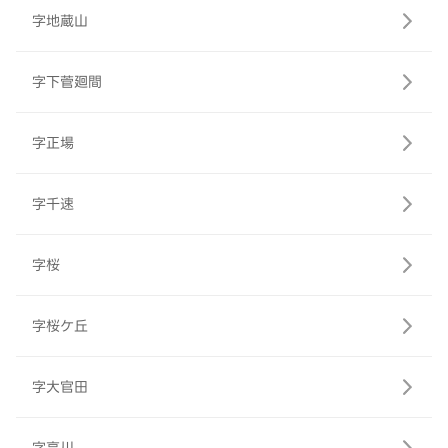
字地蔵山
字下菅廻間
字正場
字千速
字桜
字桜ケ丘
字大官田