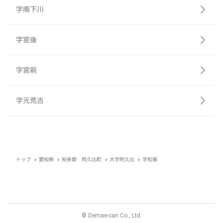
字南下川
字宮後
字宮前
字元荒古
トップ
愛知県
知多郡 阿久比町
大字阿久比
字松畑
© Demae-can Co., Ltd.