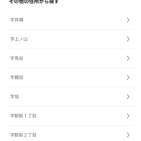
その他の住所から探す
字井瀬
字上ノ山
字兎谷
字親田
字旭
字駅前１丁目
字駅前２丁目