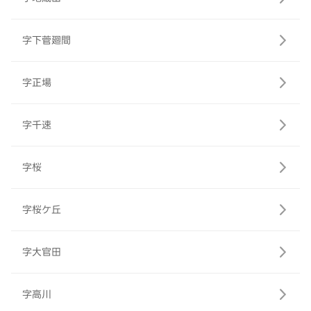
字下菅廻間
字正場
字千速
字桜
字桜ケ丘
字大官田
字高川