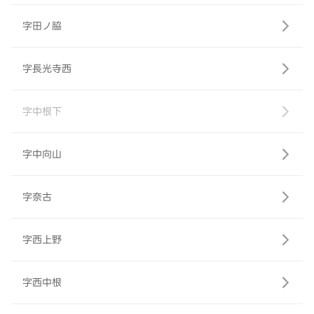
字田ノ脇
字長光寺西
字中根下
字中向山
字奈古
字西上野
字西中根