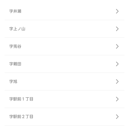
字井瀬
字上ノ山
字兎谷
字親田
字旭
字駅前１丁目
字駅前２丁目