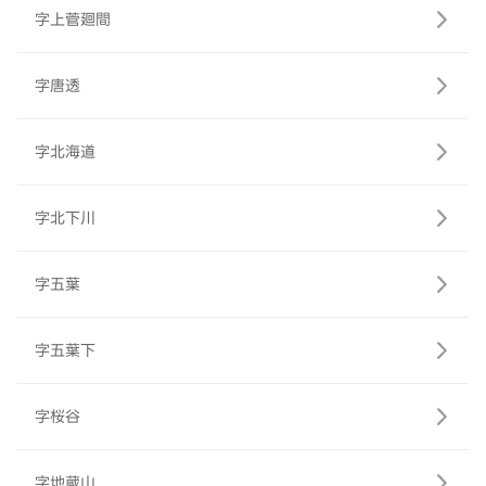
字上菅廻間
字唐透
字北海道
字北下川
字五葉
字五葉下
字桜谷
字地蔵山