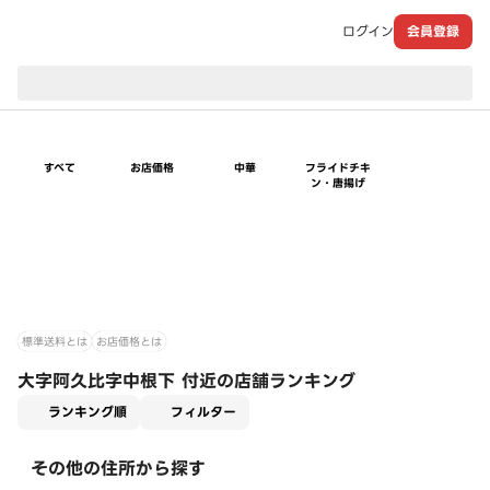
ログイン
会員登録
現在のお届け先：
すべて
お店価格
中華
フライドチキ
ン・唐揚げ
標準送料とは
お店価格とは
大字阿久比字中根下 付近の店舗ランキング
適用なし
ランキング順
フィルター
その他の住所から探す