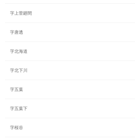
字上菅廻間
字唐透
字北海道
字北下川
字五葉
字五葉下
字桜谷