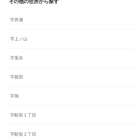
その他の住所から探す
字井瀬
字上ノ山
字兎谷
字親田
字旭
字駅前１丁目
字駅前２丁目