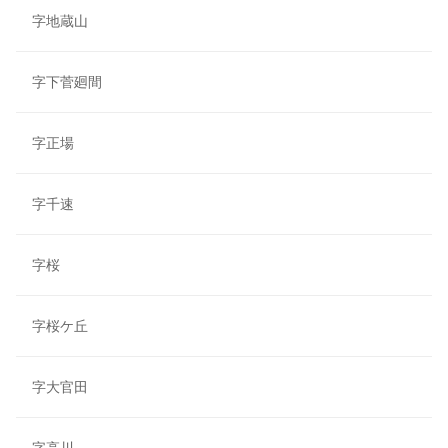
字地蔵山
字下菅廻間
字正場
字千速
字桜
字桜ケ丘
字大官田