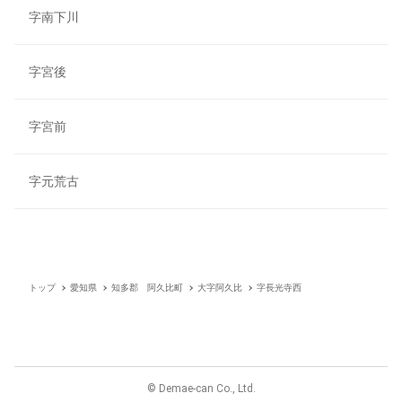
字南下川
字宮後
字宮前
字元荒古
トップ
愛知県
知多郡 阿久比町
大字阿久比
字長光寺西
© Demae-can Co., Ltd.