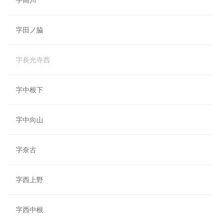
字高川
字田ノ脇
字長光寺西
字中根下
字中向山
字奈古
字西上野
字西中根