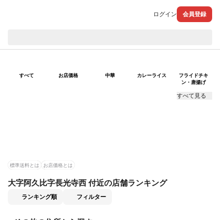
ログイン
会員登録
現在のお届け先：
すべて
お店価格
中華
カレーライス
フライドチキ
ン・唐揚げ
すべて見る
標準送料とは
お店価格とは
大字阿久比字長光寺西 付近の店舗ランキング
適用なし
ランキング順
フィルター