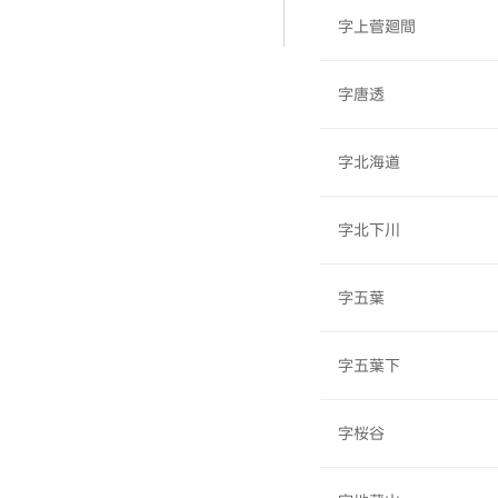
字上菅廻間
字唐透
字北海道
字北下川
字五葉
字五葉下
字桜谷