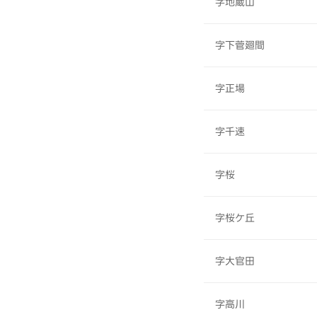
字地蔵山
字下菅廻間
字正場
字千速
字桜
字桜ケ丘
字大官田
字高川