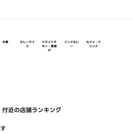
中華
カレーライ
フライドチ
インドカレ
カフェ・ド
ス
キン・唐揚
ー
リンク
げ
 付近の店舗ランキング
探す