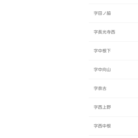
字田ノ脇
字長光寺西
字中根下
字中向山
字奈古
字西上野
字西中根