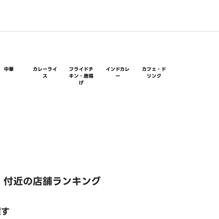
中華
カレーライ
フライドチ
インドカレ
カフェ・ド
ス
キン・唐揚
ー
リンク
げ
 付近の店舗ランキング
探す