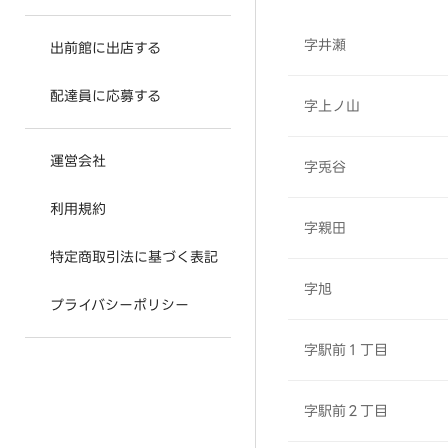
字井瀬
出前館に出店する
配達員に応募する
字上ノ山
運営会社
字兎谷
利用規約
字親田
特定商取引法に基づく表記
字旭
プライバシーポリシー
字駅前１丁目
字駅前２丁目