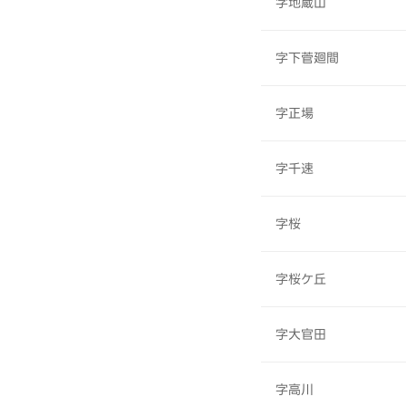
字地蔵山
字下菅廻間
字正場
字千速
字桜
字桜ケ丘
字大官田
字高川