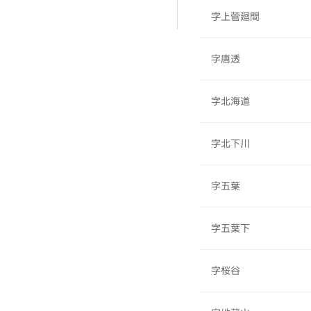
字上菅廻間
字唐透
字北海道
字北下川
字五葉
字五葉下
字桜谷