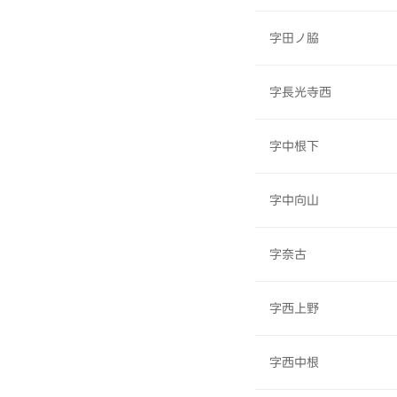
字田ノ脇
字長光寺西
字中根下
字中向山
字奈古
字西上野
字西中根