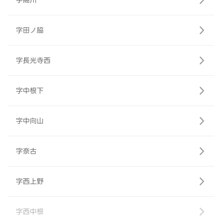
字高川
字田ノ脇
字長光寺西
字中根下
字中向山
字奈古
字西上野
字西中根