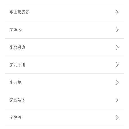
字上菅廻間
字唐透
字北海道
字北下川
字五葉
字五葉下
字桜谷