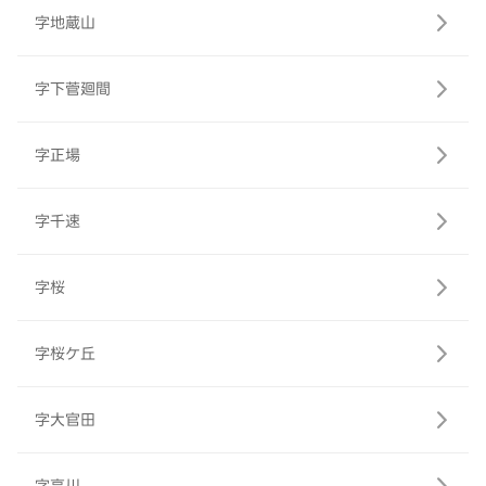
字地蔵山
字下菅廻間
字正場
字千速
字桜
字桜ケ丘
字大官田