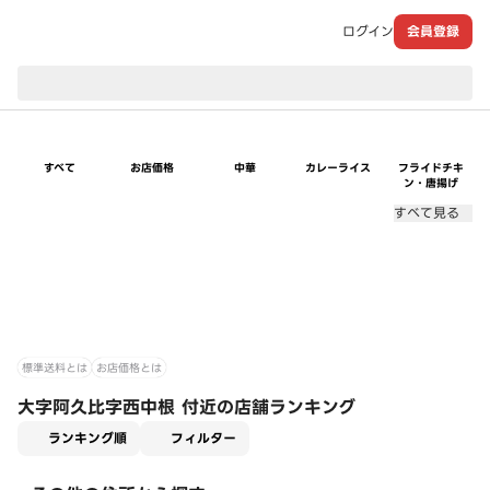
ログイン
会員登録
現在のお届け先：
すべて
お店価格
中華
カレーライス
フライドチキ
ン・唐揚げ
すべて見る
標準送料とは
お店価格とは
大字阿久比字西中根 付近の店舗ランキング
適用なし
ランキング順
フィルター