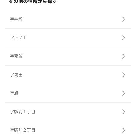
その他の住所から探す
字井瀬
字上ノ山
字兎谷
字親田
字旭
字駅前１丁目
字駅前２丁目