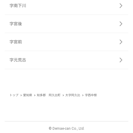
字南下川
字宮後
字宮前
字元荒古
トップ
愛知県
知多郡 阿久比町
大字阿久比
字西中根
© Demae-can Co., Ltd.