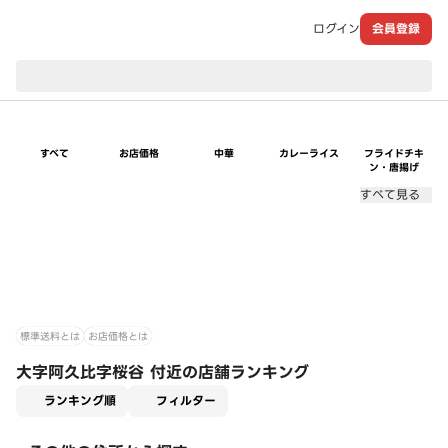
ログイン
会員登録
現在のお届け先：
すべて
お店価格
中華
カレーライス
フライドチキ
ン・唐揚げ
すべて見る
標準送料とは
お店価格とは
大字阿久比字桜谷 付近の店舗ランキング
適用なし
ランキング順
フィルター