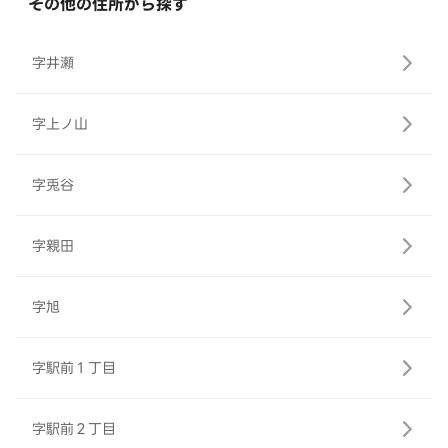
その他の住所から探す
字井瀬
字上ノ山
字兎谷
字親田
字旭
字駅前１丁目
字駅前２丁目