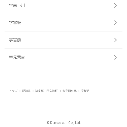
字南下川
字宮後
字宮前
字元荒古
トップ
愛知県
知多郡 阿久比町
大字阿久比
字桜谷
© Demae-can Co., Ltd.