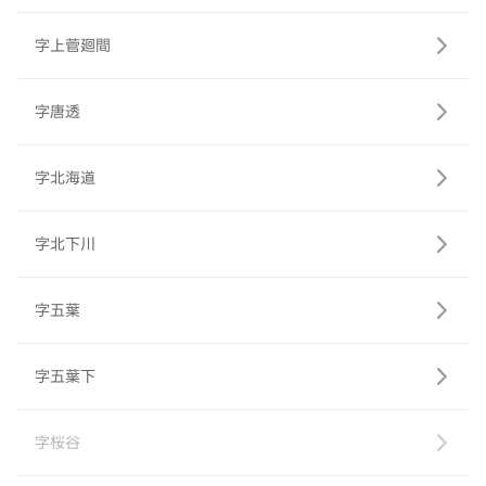
字上菅廻間
字唐透
字北海道
字北下川
字五葉
字五葉下
字桜谷