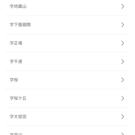
字地蔵山
字下菅廻間
字正場
字千速
字桜
字桜ケ丘
字大官田