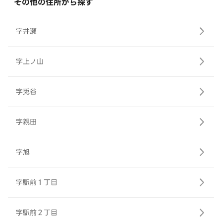
その他の住所から探す
字井瀬
字上ノ山
字兎谷
字親田
字旭
字駅前１丁目
字駅前２丁目