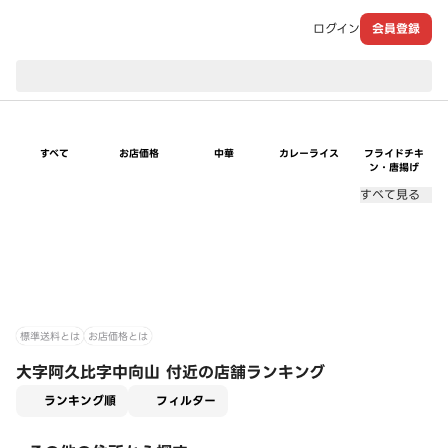
ログイン
会員登録
現在のお届け先：
すべて
お店価格
中華
カレーライス
フライドチキ
ン・唐揚げ
すべて見る
標準送料とは
お店価格とは
大字阿久比字中向山 付近の店舗ランキング
適用なし
ランキング順
フィルター