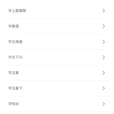
字上菅廻間
字唐透
字北海道
字北下川
字五葉
字五葉下
字桜谷