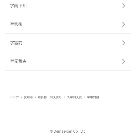
字南下川
字宮後
字宮前
字元荒古
トップ
愛知県
知多郡 阿久比町
大字阿久比
字中向山
© Demae-can Co., Ltd.