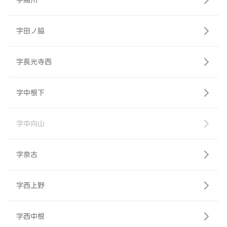
字高川
字田ノ脇
字長光寺西
字中根下
字中向山
字奈古
字西上野
字西中根