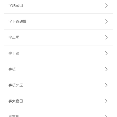
字地蔵山
字下菅廻間
字正場
字千速
字桜
字桜ケ丘
字大官田