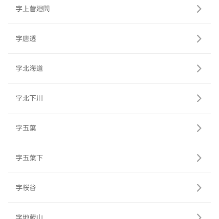
字上菅廻間
字唐透
字北海道
字北下川
字五葉
字五葉下
字桜谷
字地蔵山