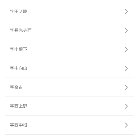
字田ノ脇
字長光寺西
字中根下
字中向山
字奈古
字西上野
字西中根