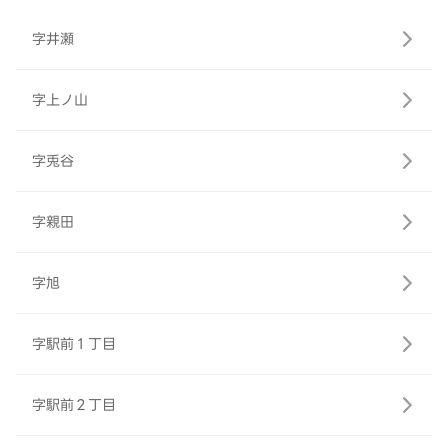
字井瀬
字上ノ山
字兎谷
字親田
字旭
字駅前１丁目
字駅前２丁目