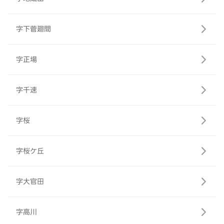
字下菅廻間
字正場
字千速
字桜
字桜ケ丘
字大官田
字高川