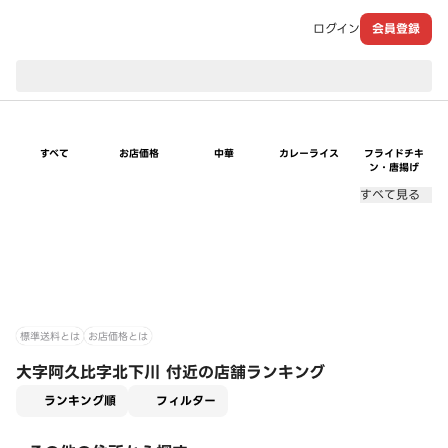
ログイン
会員登録
現在のお届け先：
すべて
お店価格
中華
カレーライス
フライドチキ
ン・唐揚げ
すべて見る
標準送料とは
お店価格とは
大字阿久比字北下川 付近の店舗ランキング
適用なし
ランキング順
フィルター