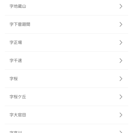
字地蔵山
字下菅廻間
字正場
字千速
字桜
字桜ケ丘
字大官田