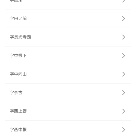
字高川
字田ノ脇
字長光寺西
字中根下
字中向山
字奈古
字西上野
字西中根