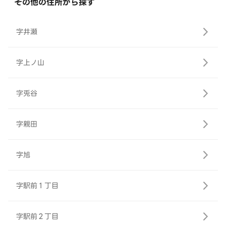
その他の住所から探す
字井瀬
字上ノ山
字兎谷
字親田
字旭
字駅前１丁目
字駅前２丁目