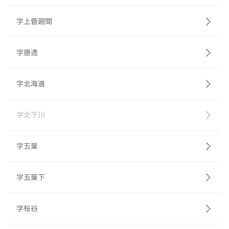
字上菅廻間
字唐透
字北海道
字北下川
字五葉
字五葉下
字桜谷