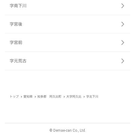
字南下川
字宮後
字宮前
字元荒古
トップ
愛知県
知多郡 阿久比町
大字阿久比
字北下川
© Demae-can Co., Ltd.