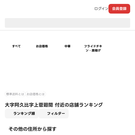
ログイン
会員登録
現在のお届け先：
すべて
お店価格
中華
フライドチキ
ン・唐揚げ
標準送料とは
お店価格とは
大字阿久比字上菅廻間 付近の店舗ランキング
適用なし
ランキング順
フィルター
その他の住所から探す