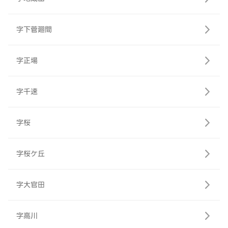
字下菅廻間
字正場
字千速
字桜
字桜ケ丘
字大官田
字高川