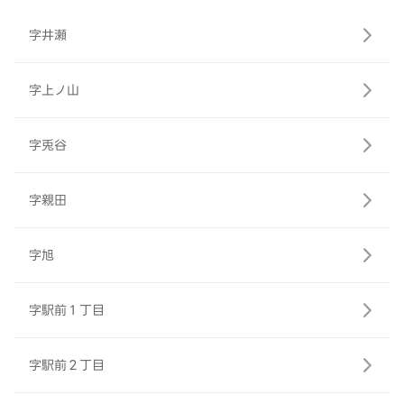
字井瀬
字上ノ山
字兎谷
字親田
字旭
字駅前１丁目
字駅前２丁目