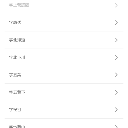
字上菅廻間
字唐透
字北海道
字北下川
字五葉
字五葉下
字桜谷
字地蔵山