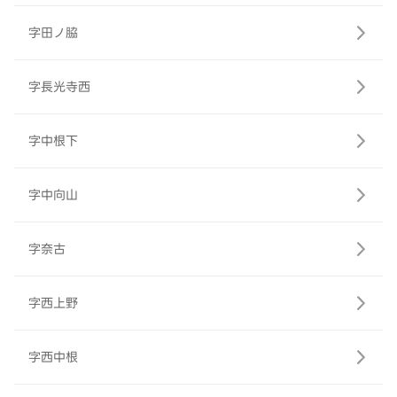
字田ノ脇
字長光寺西
字中根下
字中向山
字奈古
字西上野
字西中根