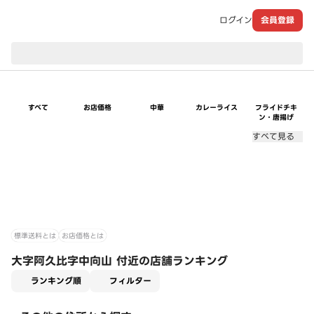
ログイン
会員登録
現在のお届け先：
すべて
お店価格
中華
カレーライス
フライドチキ
ン・唐揚げ
すべて見る
標準送料とは
お店価格とは
大字阿久比字中向山 付近の店舗ランキング
適用なし
ランキング順
フィルター