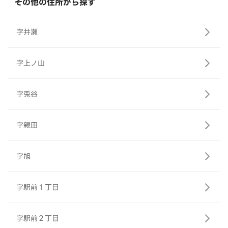
その他の住所から探す
字井瀬
字上ノ山
字兎谷
字親田
字旭
字駅前１丁目
字駅前２丁目