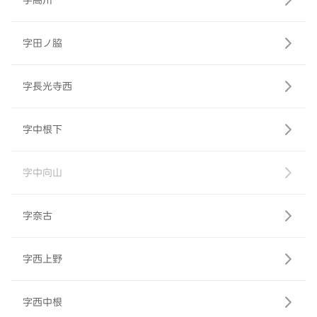
字高川
字田ノ脇
字長光寺西
字中根下
字中向山
字奈古
字西上野
字西中根