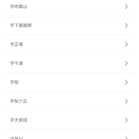
字地蔵山
字下菅廻間
字正場
字千速
字桜
字桜ケ丘
字大官田