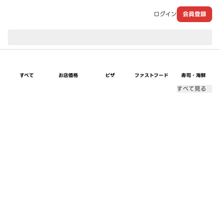
ログイン
会員登録
現在のお届け先：
すべて
お店価格
ピザ
ファストフード
寿司・海鮮
すべて見る