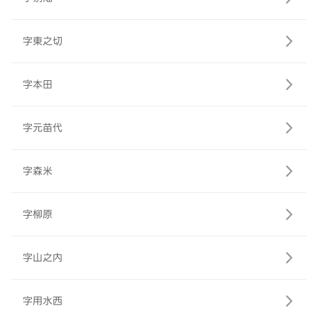
字東之切
字本田
字元苗代
字森米
字柳原
字山之内
字用水西