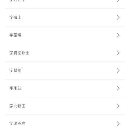
字海山
字硴場
字覚左新田
字懸割
字川並
字北新田
字源氏島