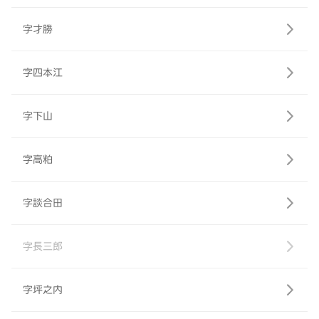
字才勝
字四本江
字下山
字高粕
字談合田
字長三郎
字坪之内