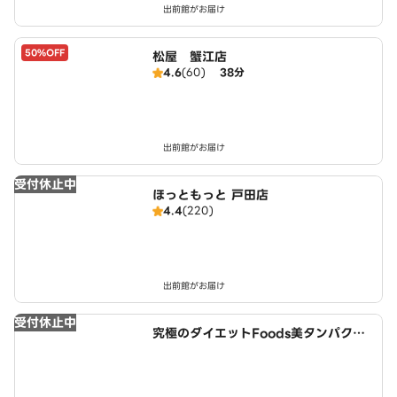
出前館がお届け
50%OFF
松屋 蟹江店
4.6
(60)
38分
出前館がお届け
受付休止中
ほっともっと 戸田店
4.4
(220)
出前館がお届け
受付休止中
究極のダイエットFoods美タンパクラ
ボ 津島店