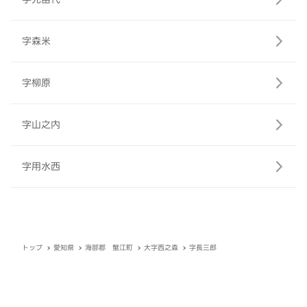
字森米
字柳原
字山之内
字用水西
トップ
愛知県
海部郡 蟹江町
大字西之森
字長三郎