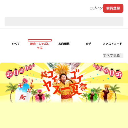
ログイン
会員登録
現在のお届け先：
すべて
焼肉・しゃぶし
お店価格
ピザ
ファストフード
ゃぶ
すべて見る
超ゴイゴイヤスー夏祭