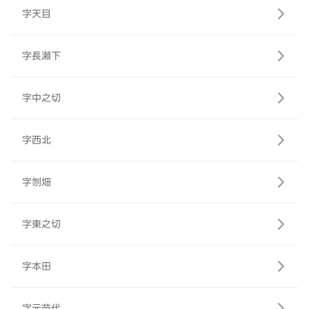
字天目
字長瀬下
字中之切
字西北
字刎畑
字東之切
字本田
字元苗代