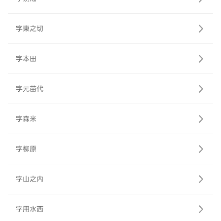
字東之切
字本田
字元苗代
字森米
字柳原
字山之内
字用水西