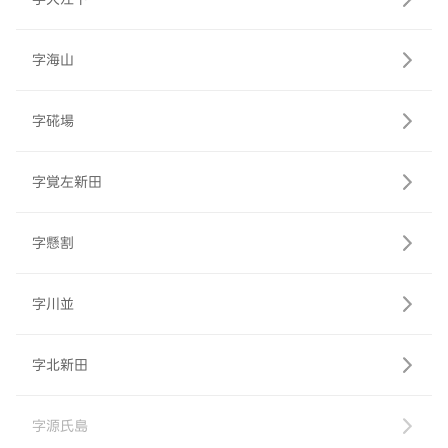
字海山
字硴場
字覚左新田
字懸割
字川並
字北新田
字源氏島