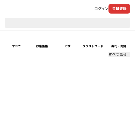
ログイン
会員登録
現在のお届け先：
すべて
お店価格
ピザ
ファストフード
寿司・海鮮
すべて見る