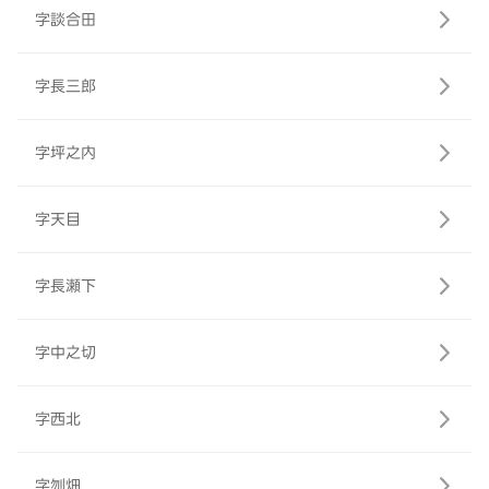
字談合田
字長三郎
字坪之内
字天目
字長瀬下
字中之切
字西北
字刎畑