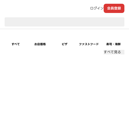
ログイン
会員登録
現在のお届け先：
すべて
お店価格
ピザ
ファストフード
寿司・海鮮
すべて見る