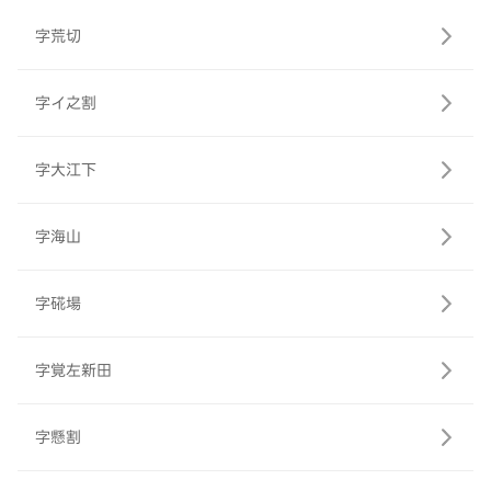
字荒切
字イ之割
字大江下
字海山
字硴場
字覚左新田
字懸割