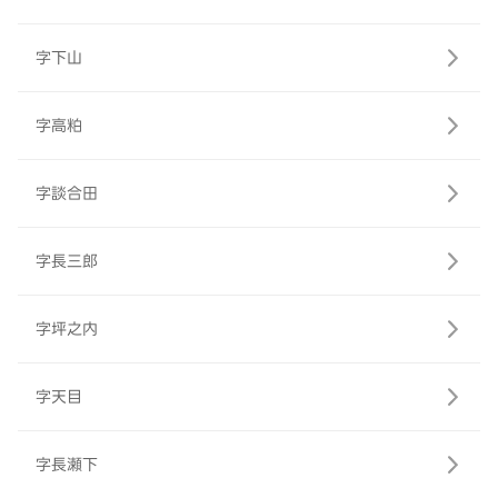
字下山
字高粕
字談合田
字長三郎
字坪之内
字天目
字長瀬下