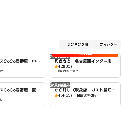
適用な
ランキング順
フィルター
お店価格
営業時間外
スCoCo壱番屋 中川
和食さと 名古屋西インター店
4.2
(80)
一店（SD）
け
出前館がお届け
営業時間外
スCoCo壱番屋 蟹江
から好し（取扱店：ガスト蟹江
（SD）
店）
4.4
(55)
名店
送料
0円
け