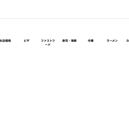
お店価格
ピザ
ファストフ
寿司・海鮮
中華
ラーメン
ード