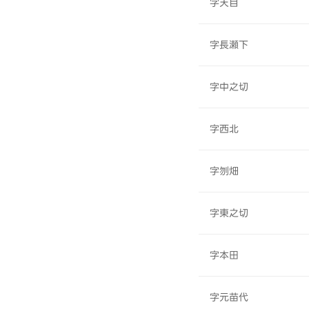
字天目
字長瀬下
字中之切
字西北
字刎畑
字東之切
字本田
字元苗代