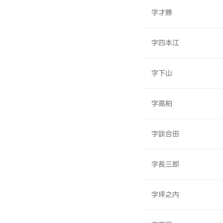
字才勝
字四本江
字下山
字高粕
字談合田
字長三郎
字坪之内