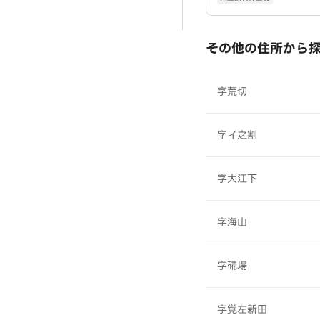
その他の住所から
字荒切
字イ之割
字大江下
字海山
字硴場
字覚左新田