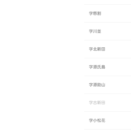
字懸割
字川並
字北新田
字源氏島
字源助山
字古新田
字小松花