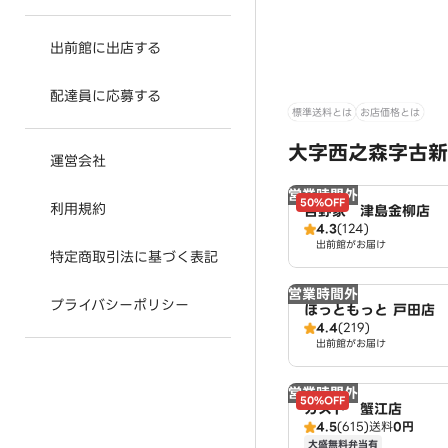
出前館に出店する
配達員に応募する
標準送料とは
お店価格とは
大字西之森字古新
運営会社
営業時間外
50%OFF
利用規約
吉野家 津島金柳店
4.3
(124)
出前館がお届け
特定商取引法に基づく表記
営業時間外
プライバシーポリシー
ほっともっと 戸田店
4.4
(219)
出前館がお届け
営業時間外
50%OFF
ガスト 蟹江店
4.5
(615)
送料
0円
大盛無料弁当有