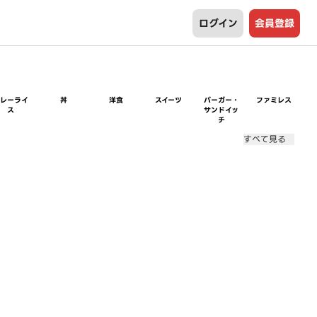
ログイン
会員登録
カレーライ
丼
洋食
スイーツ
バーガー・
ファミレス
ス
サンドイッ
チ
すべて見る