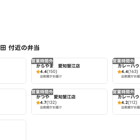
田 付近の弁当
営業時間外
営業時間外
からやま 愛知蟹江店
カレーハウ
4.4
(150)
4.4
(163)
区かの里国
出前館がお届け
出前館がお届
営業時間外
営業時間外
かつや 愛知蟹江店
カレーハウ
4.7
(132)
4.2
(112)
インター店
出前館がお届け
出前館がお届