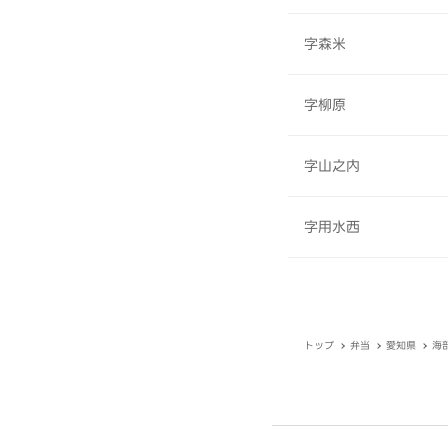
字森米
字柳原
字山之内
字用水西
トップ
弁当
愛知県
海