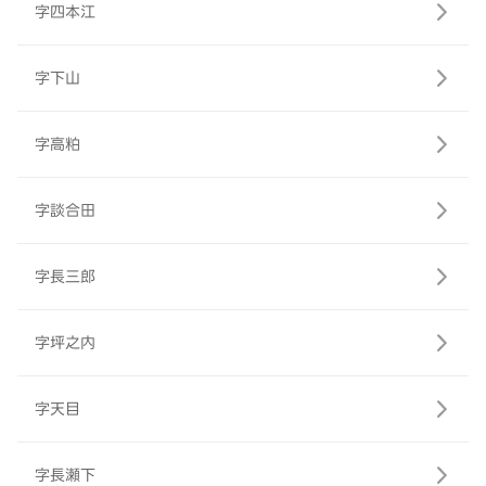
字四本江
字下山
字高粕
字談合田
字長三郎
字坪之内
字天目
字長瀬下