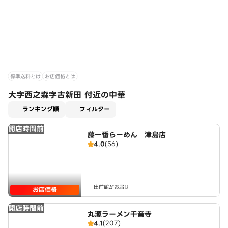
標準送料とは
お店価格とは
大字西之森字古新田 付近の中華
適用なし
ランキング順
フィルター
開店時間前
藤一番らーめん 津島店
4.0
(56)
出前館がお届け
お店価格
開店時間前
丸源ラーメン千音寺
4.1
(207)