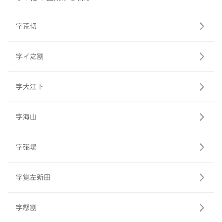
字荒切
字イ之割
字大江下
字海山
字硴場
字覚左新田
字懸割