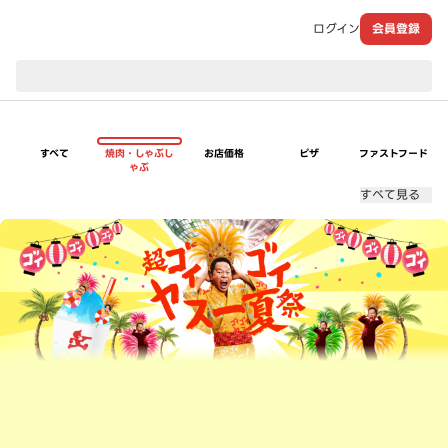
ログイン
会員登録
現在のお届け先：
すべて
焼肉・しゃぶし
お店価格
ピザ
ファストフード
ゃぶ
すべて見る
超ゴイゴイヤスー夏祭