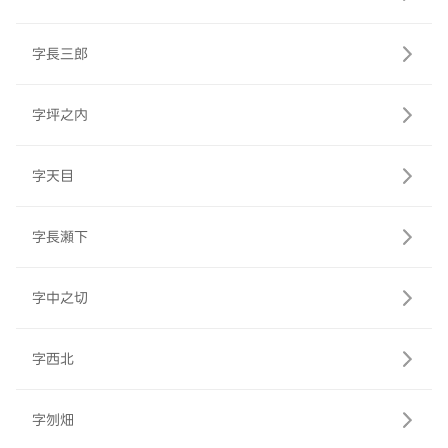
字長三郎
字坪之内
字天目
字長瀬下
字中之切
字西北
字刎畑