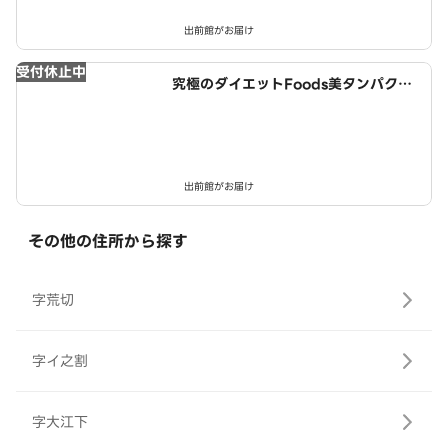
出前館がお届け
受付休止中
究極のダイエットFoods美タンパクラ
ボ 津島店
出前館がお届け
その他の住所から探す
字荒切
字イ之割
字大江下