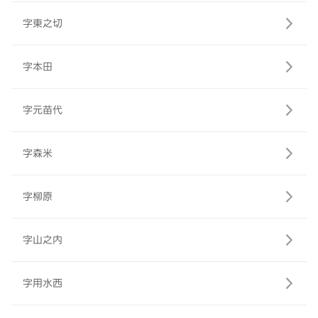
字東之切
字本田
字元苗代
字森米
字柳原
字山之内
字用水西