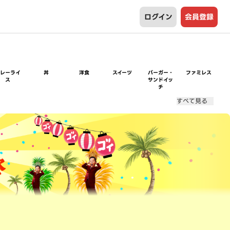
ログイン
会員登録
カレーライ
丼
洋食
スイーツ
バーガー・
ファミレス
ス
サンドイッ
チ
すべて見る