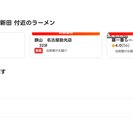
新田 付近のラーメン
お店価格
営業時間外
豚山 名古屋助光店
藤一番らー
32分
4.0
(56)
新着
出前館がお届け
出前館がお届
探す