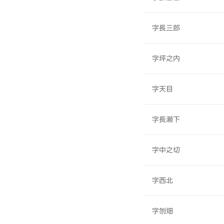
字長三郎
字坪之内
字天目
字長瀬下
字中之切
字西北
字刎畑