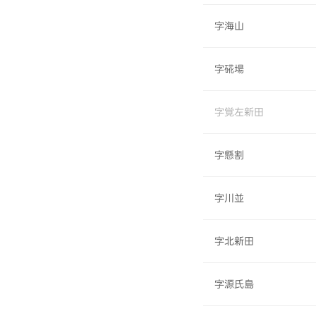
字海山
字硴場
字覚左新田
字懸割
字川並
字北新田
字源氏島