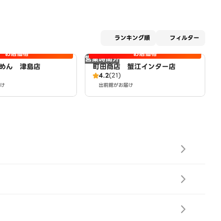
適用な
ランキング順
フィルター
お店価格
お店価格
営業時間外
めん 津島店
町田商店 蟹江インター店
4.2
(21)
け
出前館がお届け