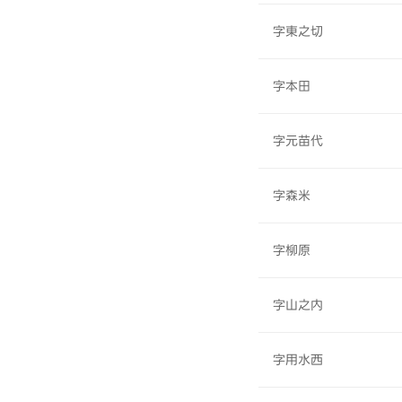
字東之切
字本田
字元苗代
字森米
字柳原
字山之内
字用水西