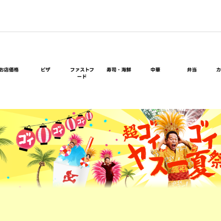
お店価格
ピザ
ファストフ
寿司・海鮮
中華
弁当
ード