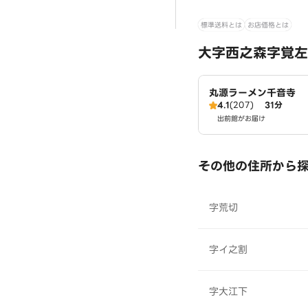
標準送料とは
お店価格とは
大字西之森字覚左
丸源ラーメン千音寺
4.1
(207)
31分
出前館がお届け
その他の住所から
字荒切
字イ之割
字大江下