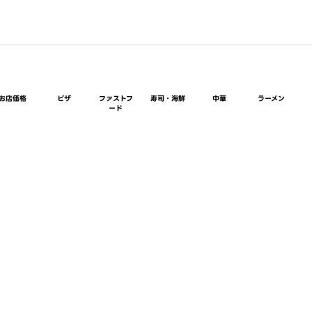
お店価格
ピザ
ファストフ
寿司・海鮮
中華
ラーメン
ード