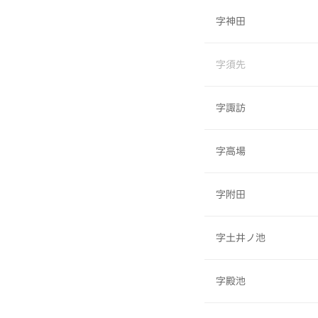
字神田
字須先
字諏訪
字高場
字附田
字土井ノ池
字殿池