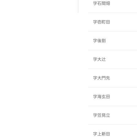
字石間畑
字壱町田
字後割
字大辻
字大門先
字海玄田
字笠見立
字上新田