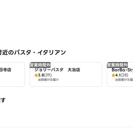
付近のパスタ・イタリアン
営業時間外
営業時間外
目寺店
ジョリーパスタ 大治店
BarBa-St
3.8
(39)
4.1
(28)
出前館がお届け
出前館がお届
探す