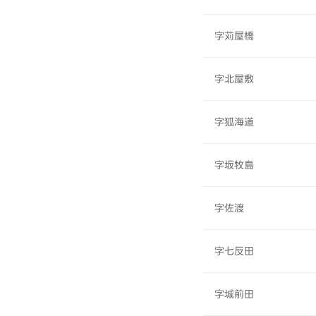
字苅屋橋
字北屋敷
字狐海道
字坂牧島
字佐渡
字七反田
字城前田