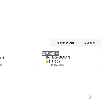
適用な
ランキング順
フィルター
営業時間外
yle
BarBa-BOON
3.7
(32)
け
出前館がお届け