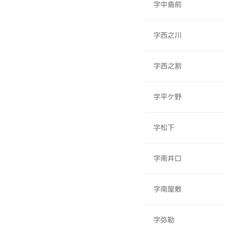
字中島前
字西之川
字西之割
字平ケ野
字松下
字南井口
字南屋敷
字弥勒