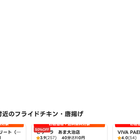
付近のフライドチキン・唐揚げ
料対象
お店価格＋送料無料対象
お店
50%OFF
リート（取
ピザーラ あま大治店
VIVA P
円
3.9
(257)
40分
送料
0円
4.0
(54)
店）
あま大治店