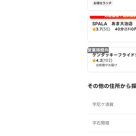
お得なランチ
お店価格＋送料無
SPALA あま大治店
3.7
(55)
40分
送料
0
営業時間外
ケンタッキーフライド
4.2
(102)
ズパーク千音寺店
出前館がお届け
その他の住所から
字尼ケ須賀
字石間畑