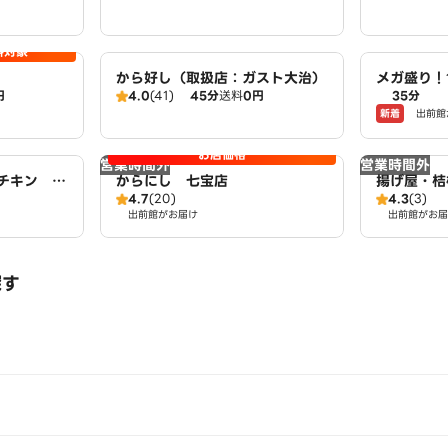
料対象
から好し（取扱店：ガスト大治）
メガ盛り！
円
4.0
(41)
45分
送料
0円
35分
X！大盛り
新着
出前館
市店
お店価格
営業時間外
営業時間外
チキン ア
からにし 七宝店
揚げ屋・桔
4.7
(20)
4.3
(3)
出前館がお届け
出前館がお届
探す