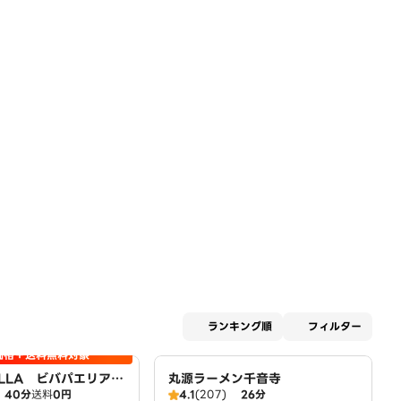
適用な
ランキング順
フィルター
価格＋送料無料対象
AELLA ビバパエリア
丸源ラーメン千音寺
40分
送料
0円
4.1
(207)
26分