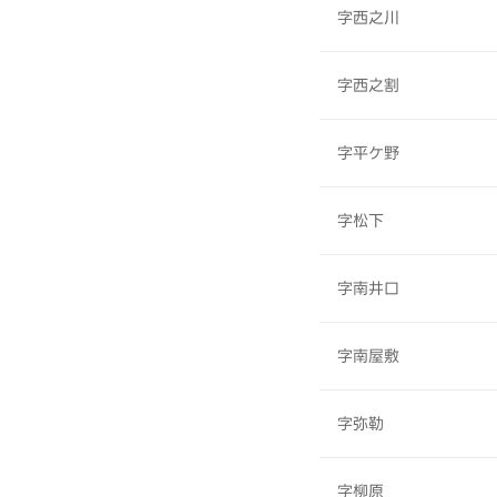
字西之川
字西之割
字平ケ野
字松下
字南井口
字南屋敷
字弥勒
字柳原