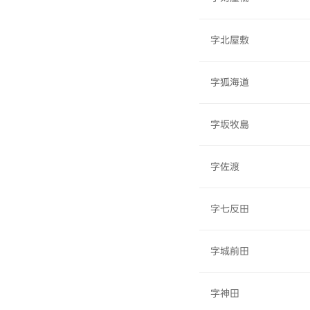
字北屋敷
字狐海道
字坂牧島
字佐渡
字七反田
字城前田
字神田