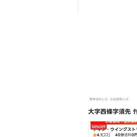
標準送料とは
お店価格とは
大字西條字須先 
お店価格＋送料無
50%OFF
チキン・ウイングスト
4.1
(22)
40分
送料
0
扱：ピザハット甚目寺