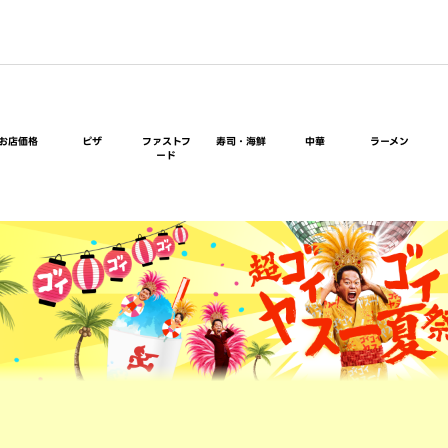
お店価格
ピザ
ファストフ
寿司・海鮮
中華
ラーメン
ード