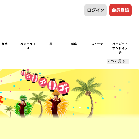
ログイン
会員登録
弁当
カレーライ
丼
洋食
スイーツ
バーガー・
ス
サンドイッ
チ
すべて見る