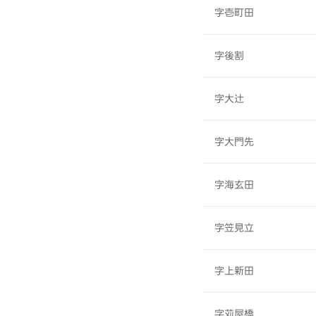
字壱町田
字後割
字大辻
字大門先
字海玄田
字笠見立
字上新田
字苅屋橋