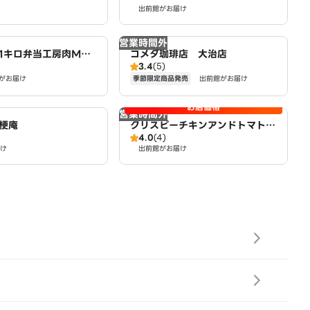
出前館がお届け
営業時間外
1キロ弁当工房肉MA
コメダ珈琲店 大治店
3.4
(5)
からあげお弁当 あま
季節限定商品発売
がお届け
出前館がお届け
お店価格
営業時間外
梗庵
クリスピーチキンアンドトマト
4.0
(4)
あま市店 CRISPY CHICKEN n’
け
出前館がお届け
TOMATO AMASHI