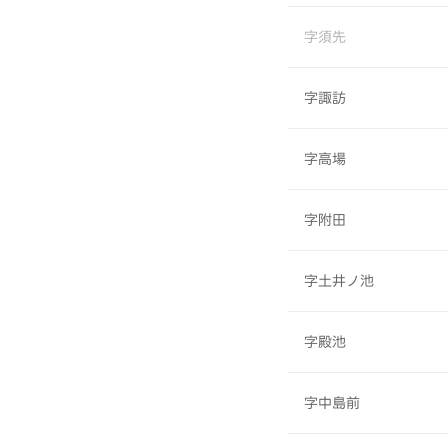
字須先
字諏訪
字高場
字附田
字土井ノ池
字殿池
字中島前