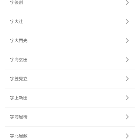
字後割
字大辻
字大門先
字海玄田
字笠見立
字上新田
字苅屋橋
字北屋敷