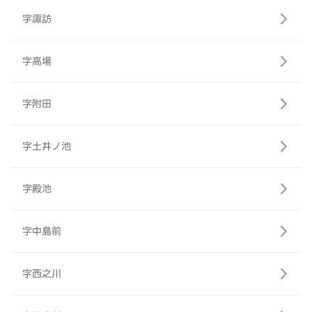
字諏訪
字高場
字附田
字土井ノ池
字殿池
字中島前
字西之川