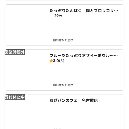
たっぷりたんぱく 肉とブロッコリー
29分
生活 名古屋店
出前館がお届け
営業時間外
フルーツたっぷりアサイーボウル～ワ
3.0
(3)
イキキ・ボウルズ 大治店
出前館がお届け
受付休止中
あげパンカフェ 名古屋店