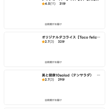
4.0
(11)
31分
N STAND】 名古屋店
出前館がお届け
オリジナルタコライス【Taco feliz】
2.7
(3)
32分
名古屋店
出前館がお届け
美と健康10salad（テンサラダ） 名
2.7
(3)
29分
古屋店
出前館がお届け