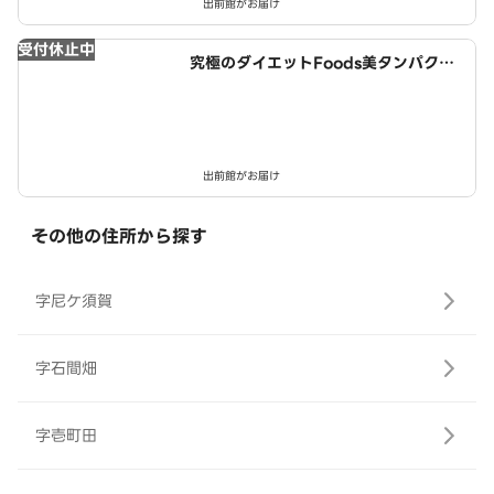
出前館がお届け
受付休止中
究極のダイエットFoods美タンパクラ
ボ 津島店
出前館がお届け
その他の住所から探す
字尼ケ須賀
字石間畑
字壱町田