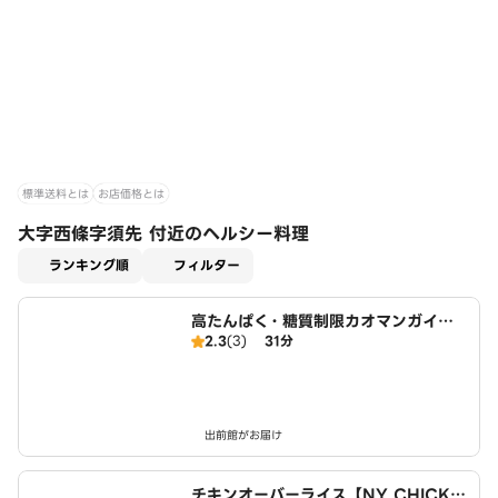
標準送料とは
お店価格とは
大字西條字須先 付近のヘルシー料理
適用なし
ランキング順
フィルター
高たんぱく・糖質制限カオマンガイ
2.3
(3)
31分
東京鶏飯食堂 名古屋店
出前館がお届け
チキンオーバーライス【NY CHICKE