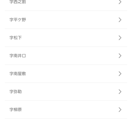
字西之割
字平ケ野
字松下
字南井口
字南屋敷
字弥勒
字柳原