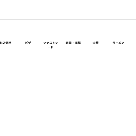
お店価格
ピザ
ファストフ
寿司・海鮮
中華
ラーメン
ード