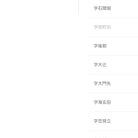
字石間畑
字壱町田
字後割
字大辻
字大門先
字海玄田
字笠見立