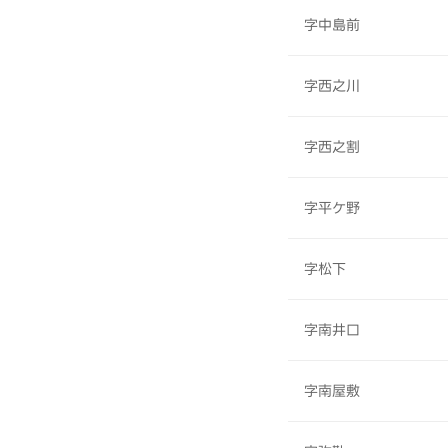
字中島前
字西之川
字西之割
字平ケ野
字松下
字南井口
字南屋敷