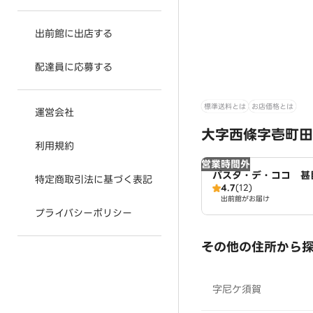
出前館に出店する
配達員に応募する
標準送料とは
お店価格とは
運営会社
大字西條字壱町田
利用規約
営業時間外
パスタ・デ・ココ 甚
特定商取引法に基づく表記
4.7
(12)
出前館がお届け
プライバシーポリシー
その他の住所から
字尼ケ須賀