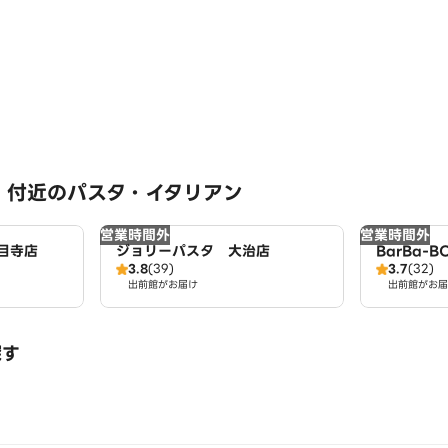
 付近のパスタ・イタリアン
営業時間外
営業時間外
目寺店
ジョリーパスタ 大治店
BarBa-B
3.8
(39)
3.7
(32)
出前館がお届け
出前館がお届
探す