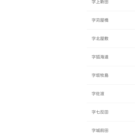
字上新田
字苅屋橋
字北屋敷
字狐海道
字坂牧島
字佐渡
字七反田
字城前田