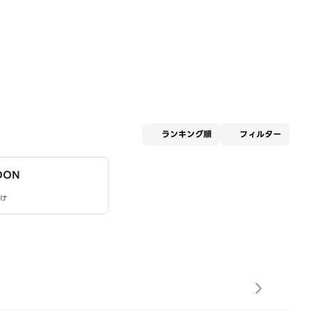
適用な
ランキング順
フィルター
OON
け