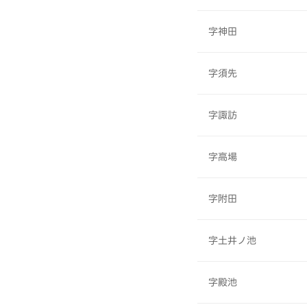
字神田
字須先
字諏訪
字高場
字附田
字土井ノ池
字殿池