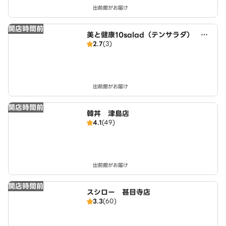
出前館がお届け
開店時間前
美と健康10salad（テンサラダ） 名
2.7
(3)
古屋店
出前館がお届け
開店時間前
韓丼 津島店
4.1
(49)
出前館がお届け
開店時間前
スシロー 甚目寺店
3.3
(60)