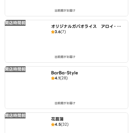
出前館がお届け
開店時間前
オリジナルガパオライス アロイ・ガ
3.6
(7)
パオ 名古屋店
出前館がお届け
開店時間前
BarBa-Style
4.1
(28)
出前館がお届け
開店時間前
花菖蒲
4.5
(32)