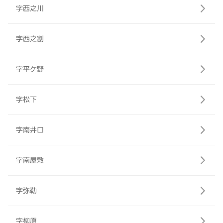
字西之川
字西之割
字平ケ野
字松下
字南井口
字南屋敷
字弥勒
字柳原