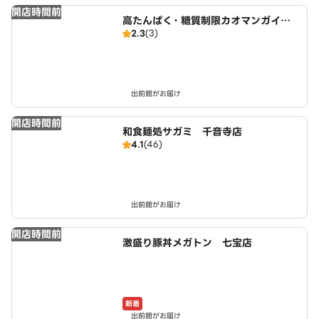
開店時間前
高たんぱく・糖質制限カオマンガイ
2.3
(3)
東京鶏飯食堂 名古屋店
出前館がお届け
開店時間前
和食麺処サガミ 千音寺店
4.1
(46)
出前館がお届け
開店時間前
激盛り豚丼メガトン 七宝店
新着
出前館がお届け