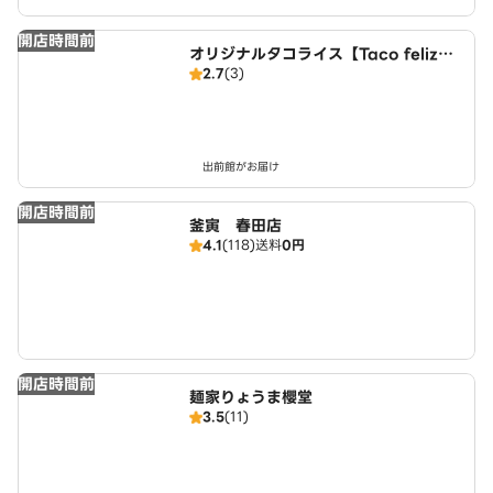
開店時間前
オリジナルタコライス【Taco feliz】
2.7
(3)
名古屋店
出前館がお届け
開店時間前
釜寅 春田店
4.1
(118)
送料
0円
開店時間前
麺家りょうま櫻堂
3.5
(11)