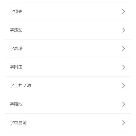
字須先
字諏訪
字高場
字附田
字土井ノ池
字殿池
字中島前