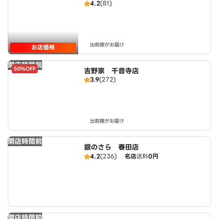
4.2
(81)
出前館がお届け
お店価格
開店時間前
50%OFF
吉野家 千音寺店
3.9
(272)
出前館がお届け
開店時間前
銀のさら 春田店
4.2
(236)
名店
送料
0円
開店時間前