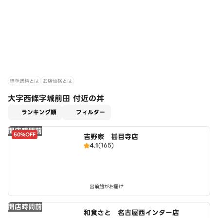
標準送料とは
お店価格とは
大字西條字城前田 付近の丼
適用なし
ランキング順
フィルター
開店時間前
50%OFF
吉野家 甚目寺店
4.1
(165)
出前館がお届け
開店時間前
和食さと 名古屋西インター店