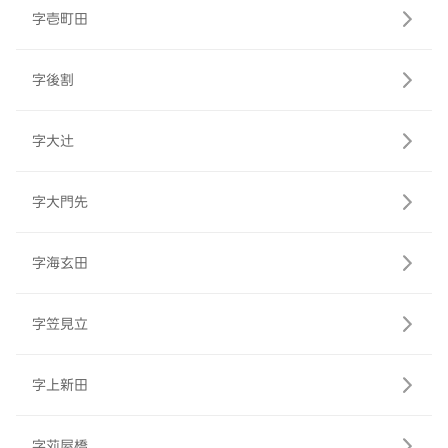
字壱町田
字後割
字大辻
字大門先
字海玄田
字笠見立
字上新田
字苅屋橋