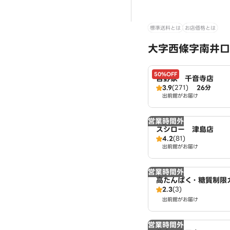
標準送料とは
お店価格とは
大字西條字南井口
50%OFF
吉野家 千音寺店
3.9
(271)
26分
出前館がお届け
営業時間外
スシロー 津島店
4.2
(81)
出前館がお届け
営業時間外
高たんぱく・糖質制限
2.3
(3)
イ 東京鶏飯食堂 名
出前館がお届け
営業時間外