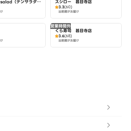
salad（テンサラダ）
スシロー 甚目寺店
3.3
(60)
け
出前館がお届け
営業時間外
くら寿司 甚目寺店
3.6
(68)
け
出前館がお届け