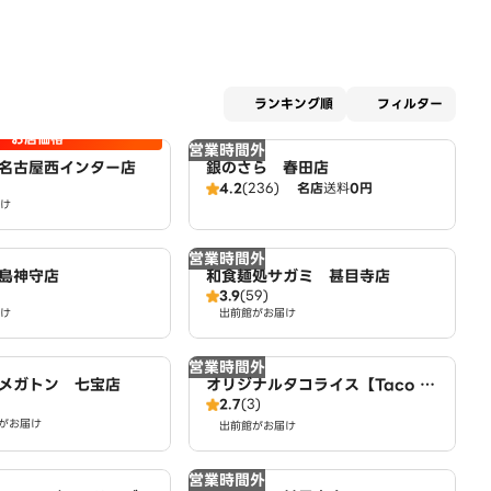
適用な
ランキング順
フィルター
お店価格
営業時間外
名古屋西インター店
銀のさら 春田店
4.2
(236)
名店
送料
0円
け
営業時間外
島神守店
和食麺処サガミ 甚目寺店
3.9
(59)
け
出前館がお届け
営業時間外
メガトン 七宝店
オリジナルタコライス【Taco fe
2.7
(3)
liz】 名古屋店
がお届け
出前館がお届け
営業時間外