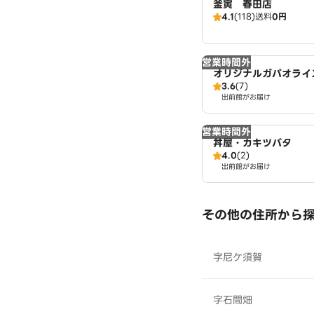
釜寅 春田店
4.1
(118)
送料
0円
営業時間外
オリジナルガパオライ
3.6
(7)
イ・ガパオ 名古屋店
出前館がお届け
営業時間外
丼屋・カキツバタ
4.0
(2)
出前館がお届け
その他の住所から
字尼ケ須賀
字石間畑