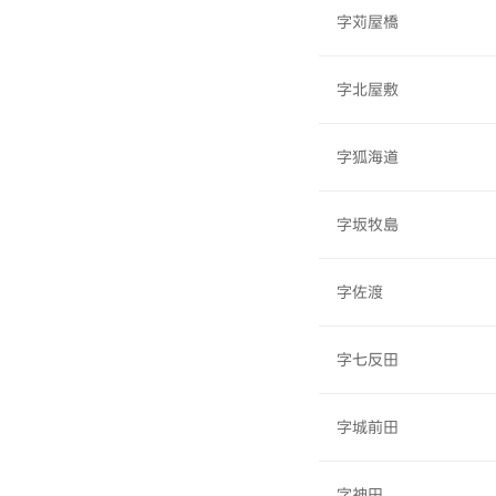
字苅屋橋
字北屋敷
字狐海道
字坂牧島
字佐渡
字七反田
字城前田
字神田