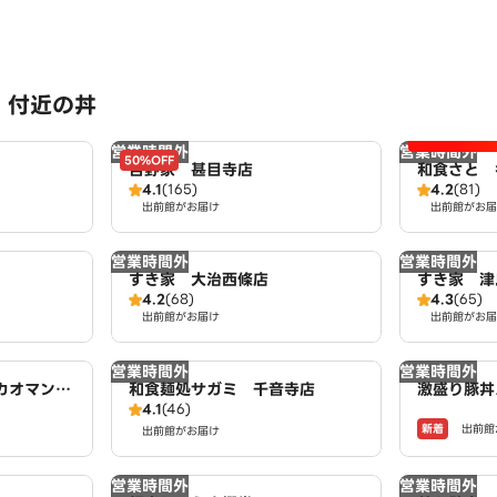
 付近の丼
営業時間外
営業時間外
50%OFF
吉野家 甚目寺店
和食さと 
4.1
(165)
4.2
(81)
出前館がお届け
出前館がお届
営業時間外
営業時間外
すき家 大治西條店
すき家 津
4.2
(68)
4.3
(65)
出前館がお届け
出前館がお届
営業時間外
営業時間外
カオマンガ
和食麺処サガミ 千音寺店
激盛り豚丼
4.1
(46)
古屋店
新着
出前館
出前館がお届け
営業時間外
営業時間外