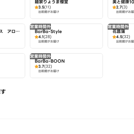
麺家りょうま櫻堂
美と健康10
3.5
(11)
2.7
(3)
名古屋店
出前館がお届け
出前館がお届
営業時間外
営業時間外
ス アロ
BarBa-Style
花菖蒲
4.1
(28)
4.5
(32)
出前館がお届け
出前館がお届
営業時間外
BarBa-BOON
3.7
(32)
出前館がお届け
探す