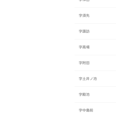
字須先
字諏訪
字高場
字附田
字土井ノ池
字殿池
字中島前