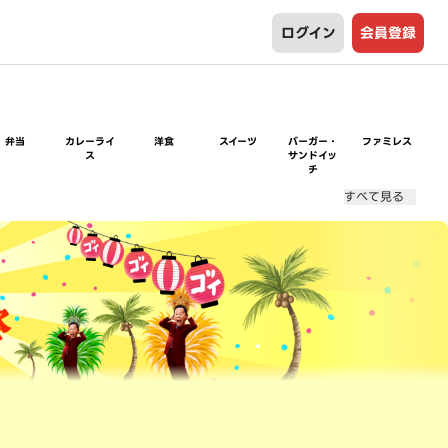
ログイン
会員登録
弁当
カレーライ
洋食
スイーツ
バーガー・
ファミレス
ス
サンドイッ
チ
すべて見る