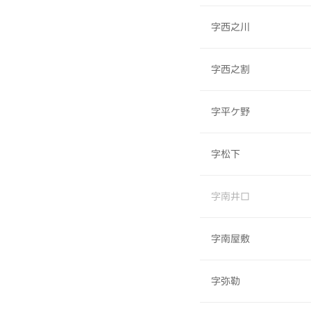
字西之川
字西之割
字平ケ野
字松下
字南井口
字南屋敷
字弥勒