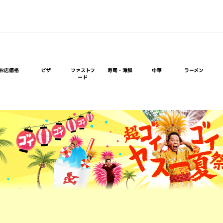
お店価格
ピザ
ファストフ
寿司・海鮮
中華
ラーメン
ード