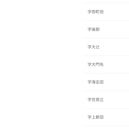
字壱町田
字後割
字大辻
字大門先
字海玄田
字笠見立
字上新田