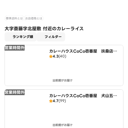
標準送料とは
お店価格とは
大字斎藤字北屋敷 付近のカレーライス
適用なし
ランキング順
フィルター
営業時間外
カレーハウスCoCo壱番屋 扶桑店（S
4.3
(40)
D）
出前館がお届け
営業時間外
カレーハウスCoCo壱番屋 犬山五郎
4.7
(99)
丸店（SD）
出前館がお届け