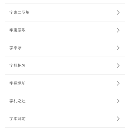
字東二反畑
字東屋敷
字平塚
字枇杷欠
字福塚前
字札之辻
字本郷前