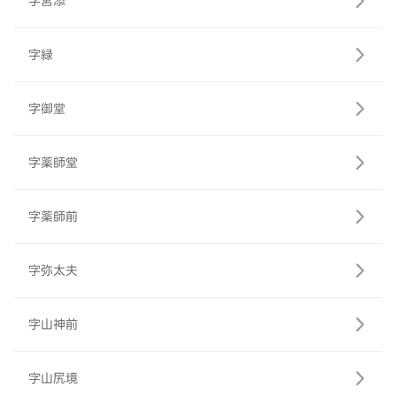
字宮添
字緑
字御堂
字薬師堂
字薬師前
字弥太夫
字山神前
字山尻境