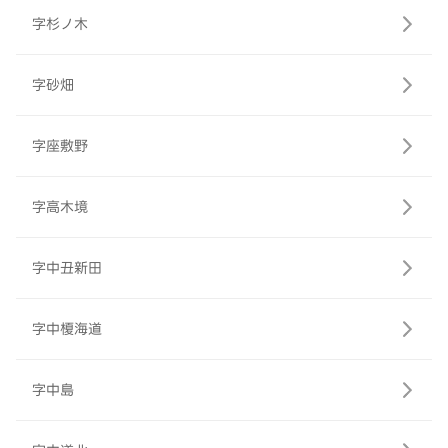
字杉ノ木
字砂畑
字座敷野
字高木境
字中丑新田
字中榎海道
字中島