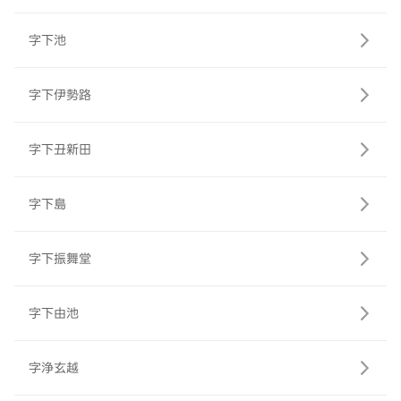
字下池
字下伊勢路
字下丑新田
字下島
字下振舞堂
字下由池
字浄玄越