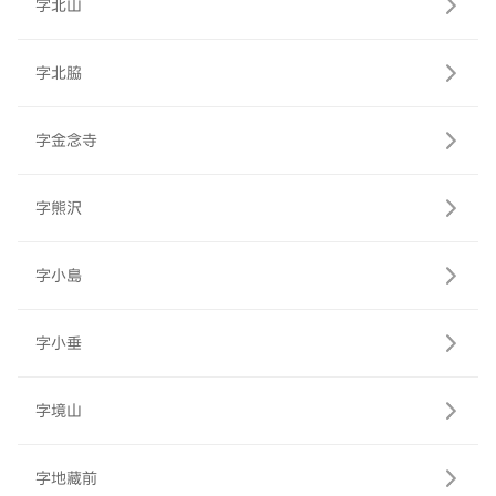
字北山
字北脇
字金念寺
字熊沢
字小島
字小垂
字境山
字地藏前