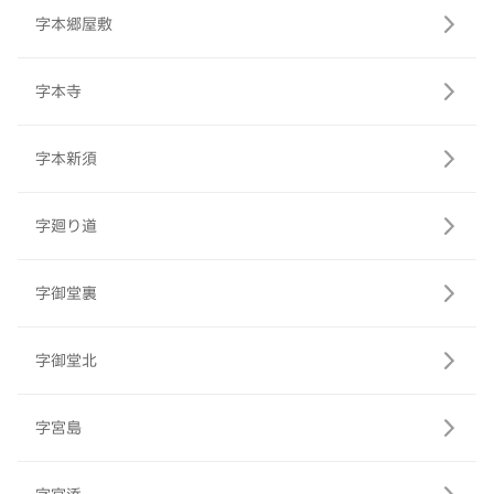
字本郷屋敷
字本寺
字本新須
字廻り道
字御堂裏
字御堂北
字宮島