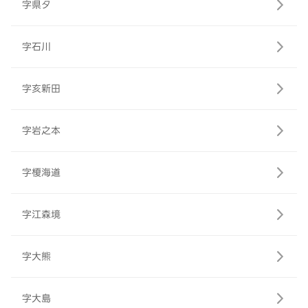
字県タ
字石川
字亥新田
字岩之本
字榎海道
字江森境
字大熊
字大島