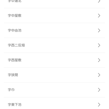
字中道北
字中屋敷
字中由池
字西二反畑
字西屋敷
字狭間
字巾
字東下池