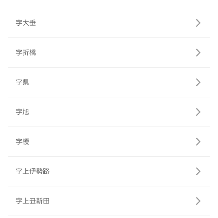
字大垂
字折橋
字県
字旭
字榎
字上伊勢路
字上丑新田