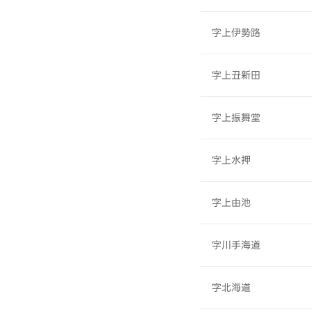
字上伊勢路
字上丑新田
字上振舞堂
字上水押
字上由池
字川手海道
字北海道