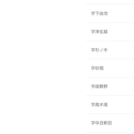
字下由池
字浄玄越
字杉ノ木
字砂畑
字座敷野
字高木境
字中丑新田