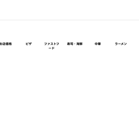
お店価格
ピザ
ファストフ
寿司・海鮮
中華
ラーメン
ード