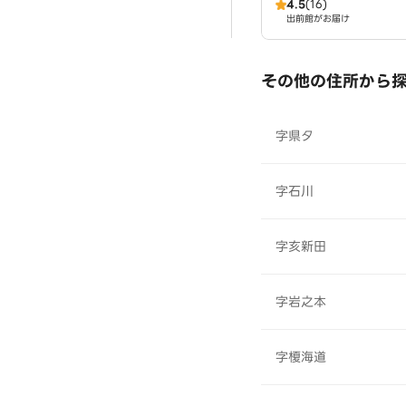
4.5
(16)
出前館がお届け
その他の住所から
字県タ
字石川
字亥新田
字岩之本
字榎海道