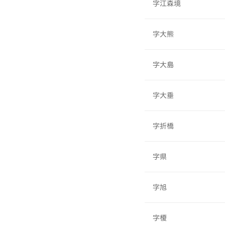
字江森境
字大熊
字大島
字大垂
字折橋
字県
字旭
字榎