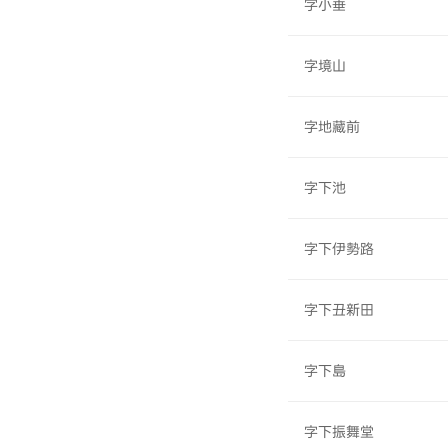
字小垂
字境山
字地藏前
字下池
字下伊勢路
字下丑新田
字下島
字下振舞堂