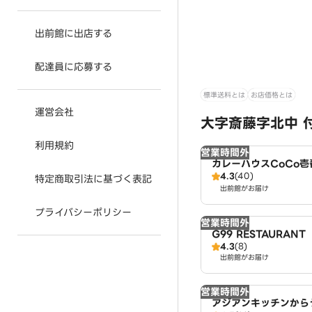
出前館に出店する
配達員に応募する
標準送料とは
お店価格とは
運営会社
大字斎藤字北中 
利用規約
営業時間外
カレーハウスCoCo
4.3
(40)
店（SD）
特定商取引法に基づく表記
出前館がお届け
プライバシーポリシー
営業時間外
G99 RESTAURANT
4.3
(8)
出前館がお届け
営業時間外
アジアンキッチンから