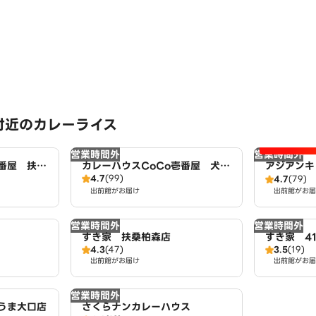
付近のカレーライス
営業時間外
営業時間外
壱番屋 扶桑
カレーハウスCoCo壱番屋 犬山
アジアンキ
4.7
(99)
五郎丸店（SD）
4.7
(79)
出前館がお届け
出前館がお届
営業時間外
営業時間外
すき家 扶桑柏森店
すき家 4
4.3
(47)
3.5
(19)
出前館がお届け
出前館がお届
営業時間外
うま大口店
さくらナンカレーハウス