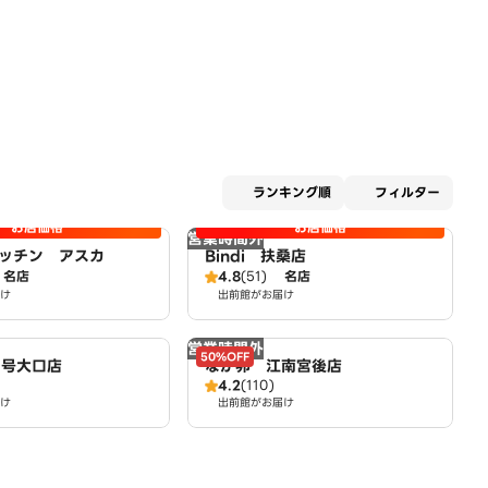
適用な
ランキング順
フィルター
お店価格
お店価格
営業時間外
ッチン アスカ
Bindi 扶桑店
名店
4.8
(51)
名店
け
出前館がお届け
営業時間外
50%OFF
1号大口店
なか卯 江南宮後店
4.2
(110)
け
出前館がお届け