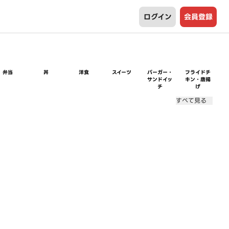
ログイン
会員登録
弁当
丼
洋食
スイーツ
バーガー・
フライドチ
サンドイッ
キン・唐揚
チ
げ
すべて見る