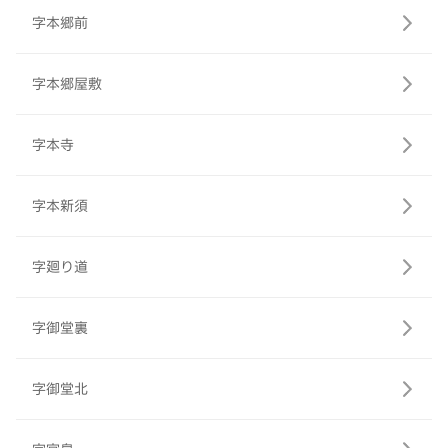
字本郷前
字本郷屋敷
字本寺
字本新須
字廻り道
字御堂裏
字御堂北