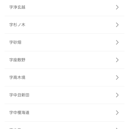
字浄玄越
字杉ノ木
字砂畑
字座敷野
字高木境
字中丑新田
字中榎海道