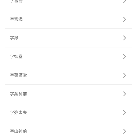
字宮島
字宮添
字緑
字御堂
字薬師堂
字薬師前
字弥太夫
字山神前