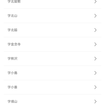
字北屋敷
字北山
字北脇
字金念寺
字熊沢
字小島
字小垂
字境山