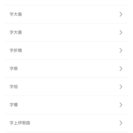
字大島
字大垂
字折橋
字県
字旭
字榎
字上伊勢路