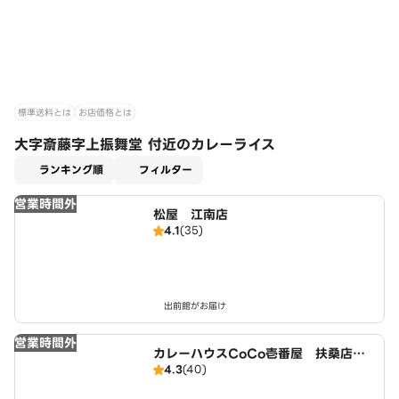
標準送料とは
お店価格とは
大字斎藤字上振舞堂 付近のカレーライス
適用なし
ランキング順
フィルター
営業時間外
松屋 江南店
4.1
(35)
出前館がお届け
営業時間外
カレーハウスCoCo壱番屋 扶桑店（S
4.3
(40)
D）