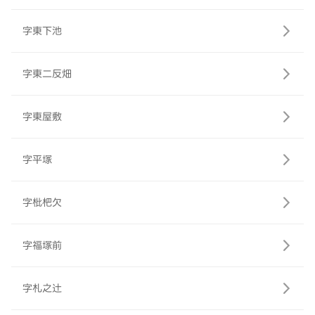
字東下池
字東二反畑
字東屋敷
字平塚
字枇杷欠
字福塚前
字札之辻