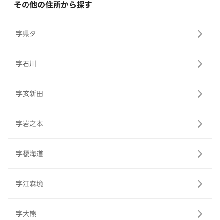
その他の住所から探す
字県タ
字石川
字亥新田
字岩之本
字榎海道
字江森境
字大熊