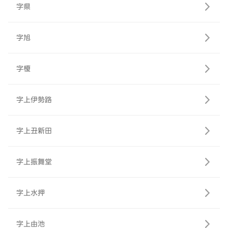
字県
字旭
字榎
字上伊勢路
字上丑新田
字上振舞堂
字上水押
字上由池