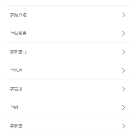
字廻り道
字御堂裏
字御堂北
字宮島
字宮添
字緑
字御堂