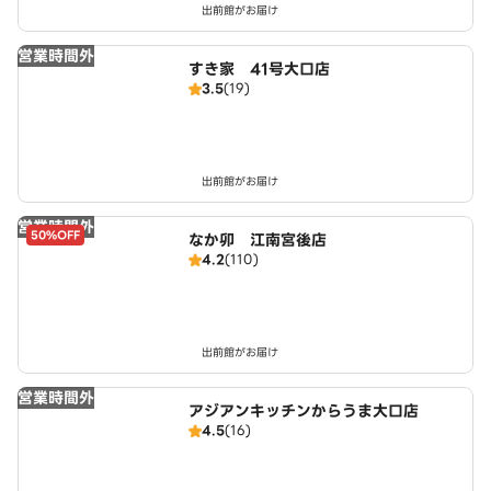
出前館がお届け
営業時間外
すき家 41号大口店
3.5
(19)
出前館がお届け
営業時間外
50%OFF
なか卯 江南宮後店
4.2
(110)
出前館がお届け
営業時間外
アジアンキッチンからうま大口店
4.5
(16)