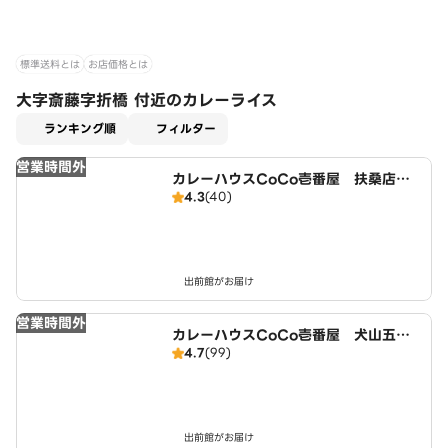
標準送料とは
お店価格とは
大字斎藤字折橋 付近のカレーライス
適用なし
ランキング順
フィルター
営業時間外
カレーハウスCoCo壱番屋 扶桑店（S
4.3
(40)
D）
出前館がお届け
営業時間外
カレーハウスCoCo壱番屋 犬山五郎
4.7
(99)
丸店（SD）
出前館がお届け