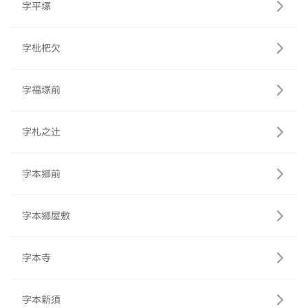
字平塚
字枇杷欠
字福塚前
字札之辻
字本郷前
字本郷屋敷
字本寺
字本新須