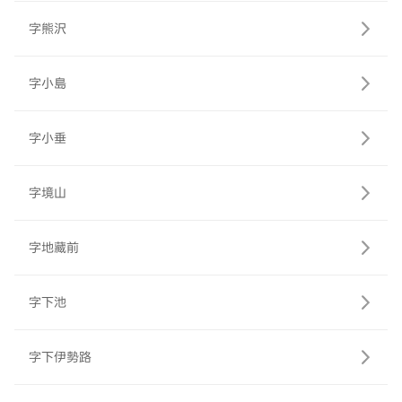
字熊沢
字小島
字小垂
字境山
字地藏前
字下池
字下伊勢路