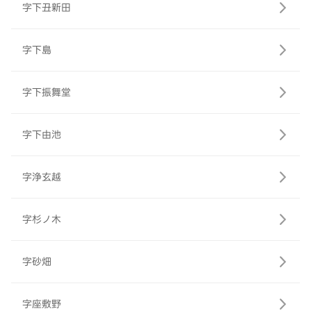
字下丑新田
字下島
字下振舞堂
字下由池
字浄玄越
字杉ノ木
字砂畑
字座敷野