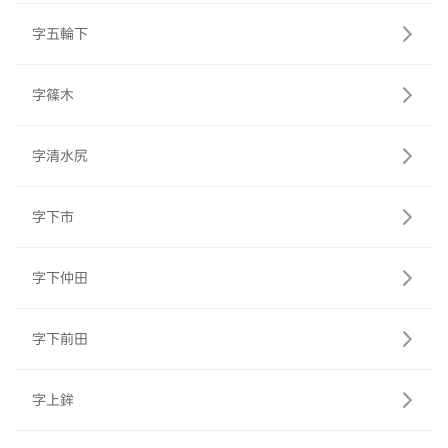
字五輪下
字篠木
字清水尻
字下市
字下仲田
字下前田
字上鉾