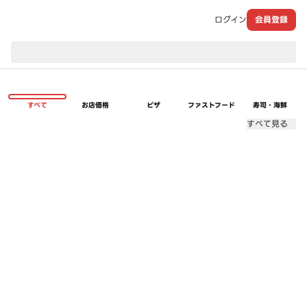
ログイン
会員登録
現在のお届け先：
すべて
お店価格
ピザ
ファストフード
寿司・海鮮
すべて見る