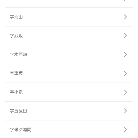
字北山
字狐坂
字木戸畑
字車坂
字小泉
字五反田
字米ケ廻間