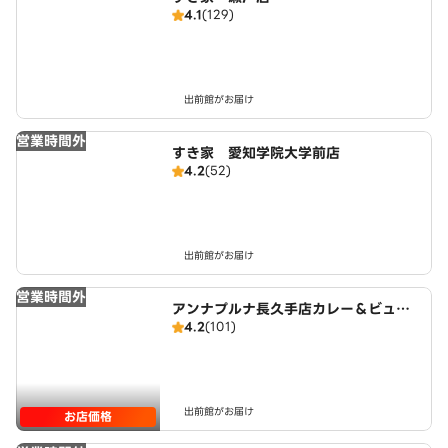
4.1
(129)
出前館がお届け
営業時間外
すき家 愛知学院大学前店
4.2
(52)
出前館がお届け
営業時間外
アンナプルナ長久手店カレー＆ビュッ
4.2
(101)
フェ
出前館がお届け
お店価格