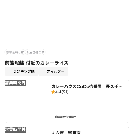
標準送料とは
お店価格とは
前熊堀越 付近のカレーライス
適用なし
ランキング順
フィルター
営業時間外
カレーハウスCoCo壱番屋 長久手店
4.4
(91)
（SD）
出前館がお届け
営業時間外
すき家 瀬戸店