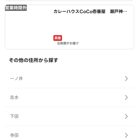
営業時間外
カレーハウスCoCo壱番屋 瀬戸神川
店（SD）
新着
出前館がお届け
その他の住所から探す
一ノ井
志水
下田
寺田