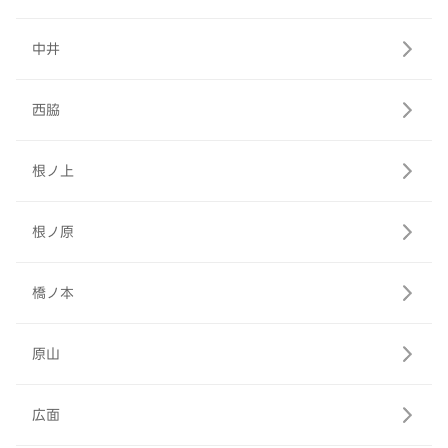
中井
西脇
根ノ上
根ノ原
橋ノ本
原山
広面