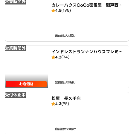
営業時間外
カレーハウスCoCo壱番屋 瀬戸西本
4.5
(198)
地店（SD）
出前館がお届け
営業時間外
インドレストランナンハウスプレミア
4.2
(34)
ム
出前館がお届け
お店価格
受付休止中
松屋 長久手店
4.3
(95)
出前館がお届け