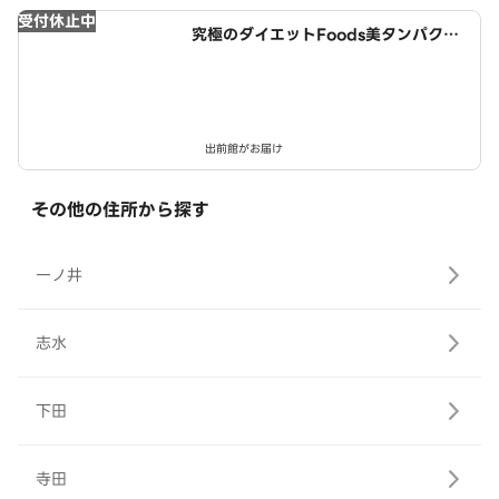
受付休止中
究極のダイエットFoods美タンパクラ
ボ 名古屋インター店
出前館がお届け
その他の住所から探す
一ノ井
志水
下田
寺田