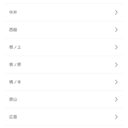
中井
西脇
根ノ上
根ノ原
橋ノ本
原山
広面