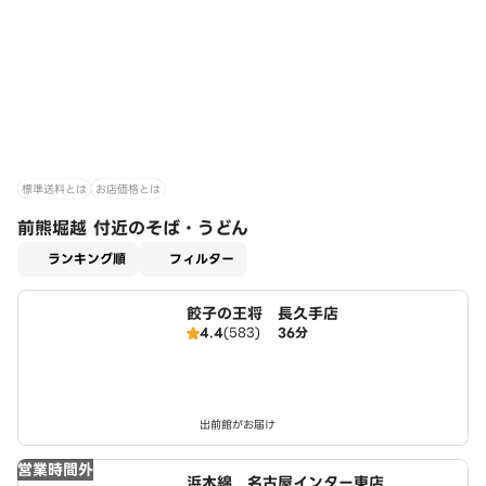
標準送料とは
お店価格とは
前熊堀越 付近のそば・うどん
適用なし
ランキング順
フィルター
餃子の王将 長久手店
4.4
(583)
36分
出前館がお届け
営業時間外
浜木綿 名古屋インター東店