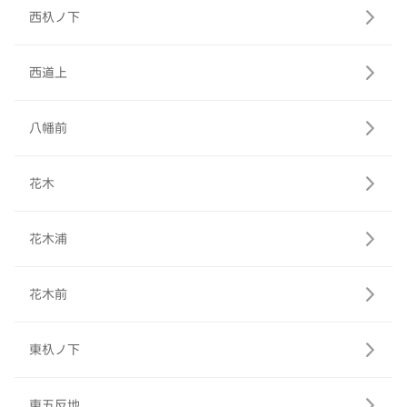
西杁ノ下
西道上
八幡前
花木
花木浦
花木前
東杁ノ下
東五反地