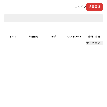
ログイン
会員登録
現在のお届け先：
すべて
お店価格
ピザ
ファストフード
寿司・海鮮
すべて見る