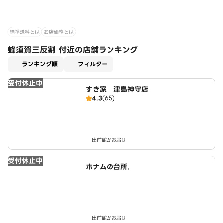
標準送料とは
お店価格とは
蜂須賀三反割 付近の店舗ランキング
適用なし
ランキング順
フィルター
受付休止中
すき家 津島神守店
4.3
(65)
出前館がお届け
受付休止中
ホナムの台所.
出前館がお届け