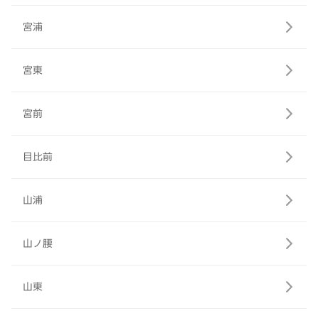
宮浦
宮東
宮前
目比前
山浦
山ノ腰
山東