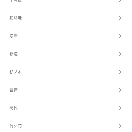
下溝合
蛇除地
浄岸
新道
杉ノ木
菅安
高代
竹ケ花