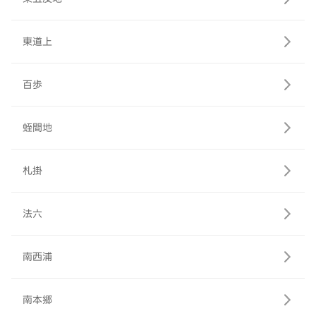
東道上
百歩
蛭間地
札掛
法六
南西浦
南本郷