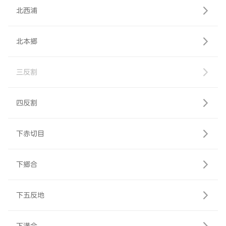
北西浦
北本郷
三反割
四反割
下赤切目
下郷合
下五反地