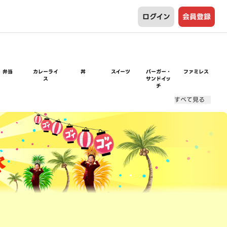
ログイン
会員登録
弁当
カレーライ
丼
スイーツ
バーガー・
ファミレス
ス
サンドイッ
チ
すべて見る