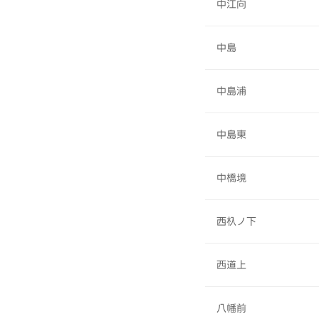
中江向
中島
中島浦
中島東
中橋境
西杁ノ下
西道上
八幡前