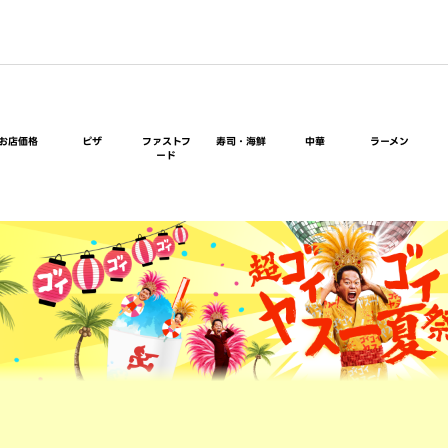
お店価格
ピザ
ファストフ
寿司・海鮮
中華
ラーメン
ード