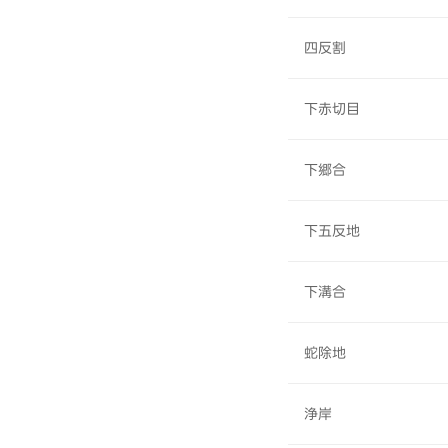
四反割
下赤切目
下郷合
下五反地
下溝合
蛇除地
浄岸