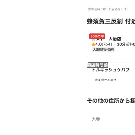
標準送料とは
お店価格とは
蜂須賀三反割 付
50%OFF
ガスト 大治店
4.0
(764)
30分
送料
大盛無料弁当有
開店時間前
トルキッシュケバブ
出前館がお届け
その他の住所から
大寺