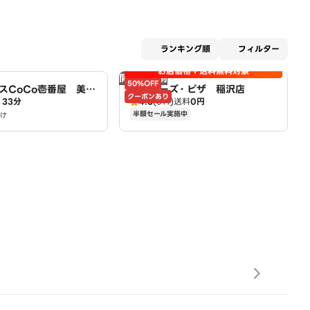
適用な
ランキング順
フィルター
お店価格＋送料無料対象
開店時間前
50%OFF
スCoCo壱番屋 美和
アオキーズ・ピザ 稲沢店
クーポンあり
33分
4.5
(611)
送料
0円
半額セール実施中
け