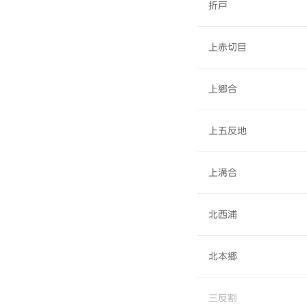
折戸
上赤切目
上郷合
上五反地
上溝合
北西浦
北本郷
三反割