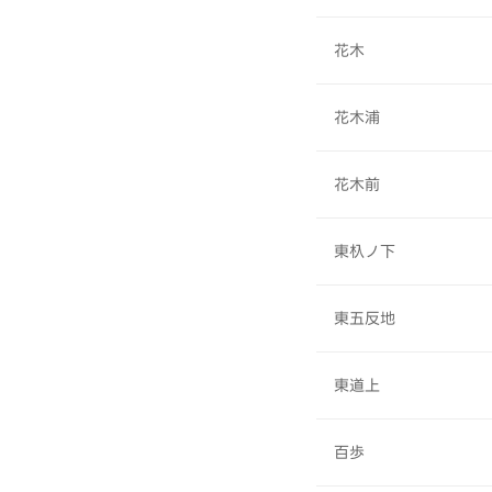
花木
花木浦
花木前
東杁ノ下
東五反地
東道上
百歩