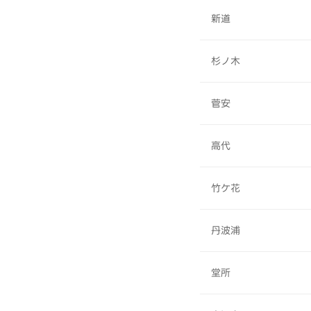
新道
杉ノ木
菅安
高代
竹ケ花
丹波浦
堂所