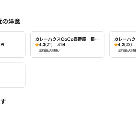
近の洋食
カレーハウスCoCo壱番屋 稲沢
カレーハウ
0円
4.3
(21)
41分
4.2
(33)
大矢店（SD）
店（SD）
出前館がお届け
出前館がお届
探す