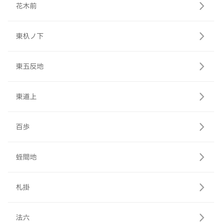
花木前
東杁ノ下
東五反地
東道上
百歩
蛭間地
札掛
法六