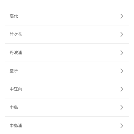
高代
竹ケ花
丹波浦
堂所
中江向
中島
中島浦