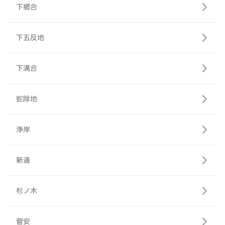
下郷合
下五反地
下溝合
蛇除地
浄岸
新道
杉ノ木
菅安