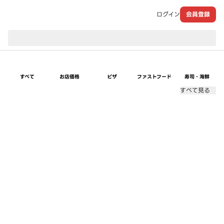
ログイン
会員登録
現在のお届け先：
すべて
お店価格
ピザ
ファストフード
寿司・海鮮
すべて見る