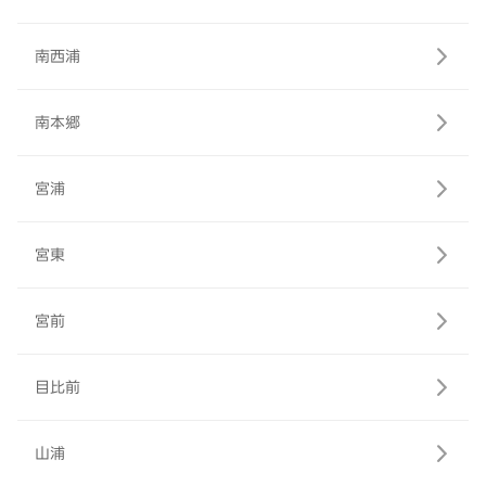
南西浦
南本郷
宮浦
宮東
宮前
目比前
山浦