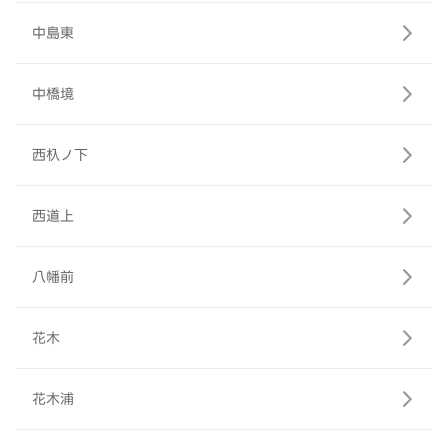
中島東
中橋境
西杁ノ下
西道上
八幡前
花木
花木浦