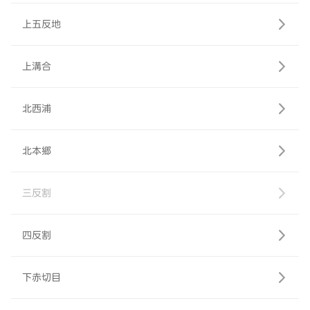
上五反地
上溝合
北西浦
北本郷
三反割
四反割
下赤切目