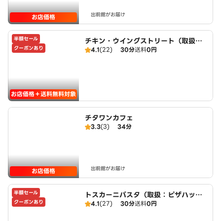
出前館がお届け
お店価格
半額セール
チキン・ウイングストリート（取扱：
クーポンあり
4.1
(22)
30分
送料
0円
ピザハット甚目寺店）
お店価格＋送料無料対象
チタワンカフェ
3.3
(3)
34分
出前館がお届け
お店価格
半額セール
トスカーニパスタ（取扱：ピザハット
クーポンあり
4.1
(27)
30分
送料
0円
甚目寺店）