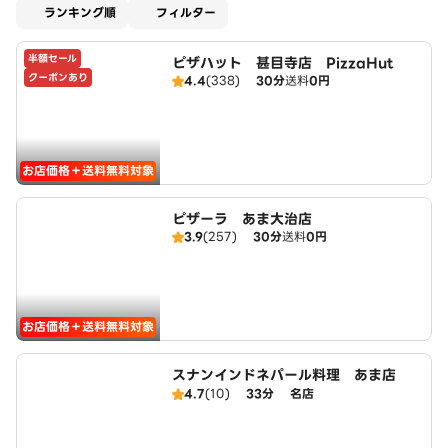
適用なし
ランキング順
フィルター
半額セール
ピザハット 甚目寺店 PizzaHut
クーポンあり
4.4
(338)
30分
送料
0円
お店価格＋送料無料対象
ピザーラ あま大治店
3.9
(257)
30分
送料
0円
お店価格＋送料無料対象
スナンインドネパール料理 あま店
4.7
(10)
33分
名店