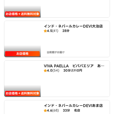
お店価格＋送料無料対象
インド・ネパールカレーDEVI大治店
4.5
(41)
28分
出前館がお届け
お店価格
VIVA PAELLA ビバパエリア あま
4.0
(54)
30分
送料
0円
大治店
お店価格＋送料無料対象
インド・ネパールカレーDEVIあま店
4.6
(68)
33分
名店