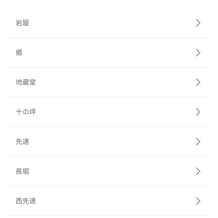
岩屋
郷
地蔵堂
十の坪
先速
長堀
西先速