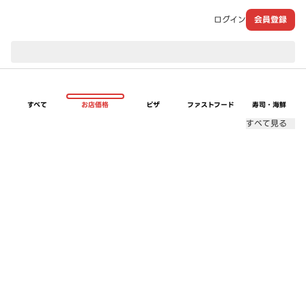
ログイン
会員登録
現在のお届け先：
すべて
お店価格
ピザ
ファストフード
寿司・海鮮
すべて見る