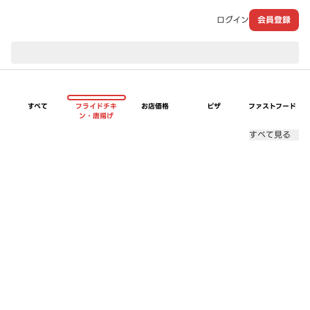
ログイン
会員登録
現在のお届け先：
すべて
フライドチキ
お店価格
ピザ
ファストフード
ン・唐揚げ
すべて見る