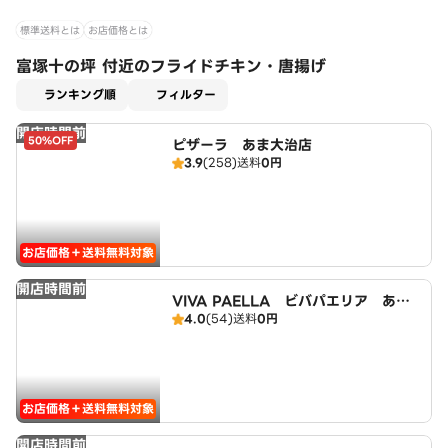
標準送料とは
お店価格とは
富塚十の坪 付近のフライドチキン・唐揚げ
適用なし
ランキング順
フィルター
開店時間前
50%OFF
ピザーラ あま大治店
3.9
(258)
送料
0円
お店価格＋送料無料対象
開店時間前
VIVA PAELLA ビバパエリア あま
4.0
(54)
送料
0円
大治店
お店価格＋送料無料対象
開店時間前