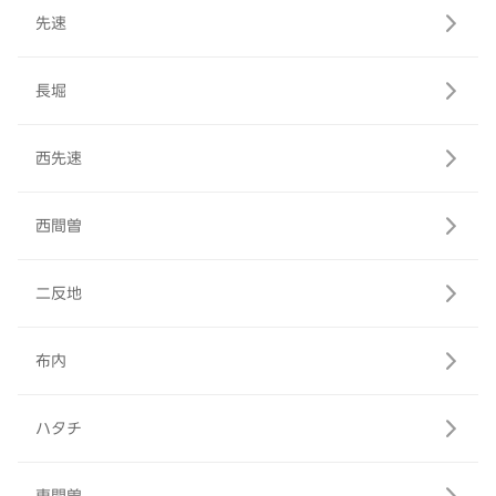
先速
長堀
西先速
西間曽
二反地
布内
ハタチ