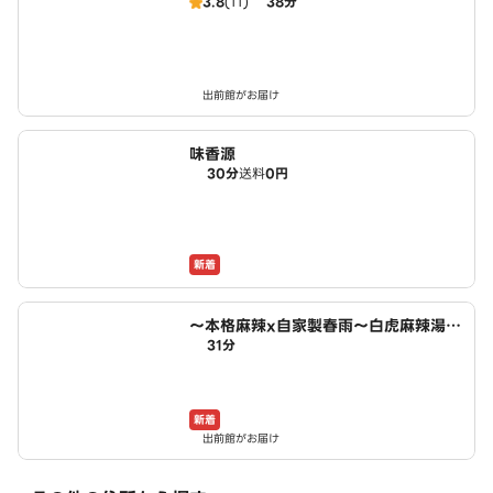
3.8
(11)
38分
出前館がお届け
味香源
30分
送料
0円
新着
～本格麻辣x自家製春雨～白虎麻辣湯
31分
あま市店
新着
出前館がお届け