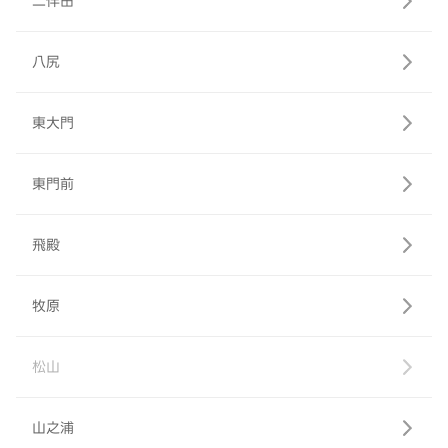
二伴田
八尻
東大門
東門前
飛殿
牧原
松山
山之浦