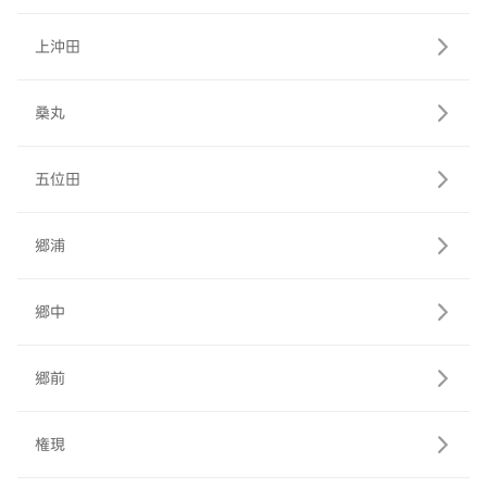
上沖田
桑丸
五位田
郷浦
郷中
郷前
権現