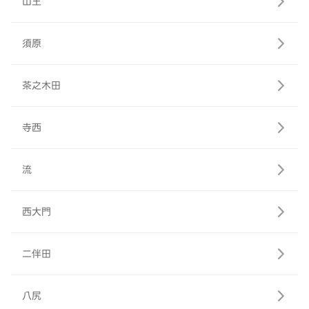
山王
須原
茶之木田
寺西
流
西大門
二伴田
八尻