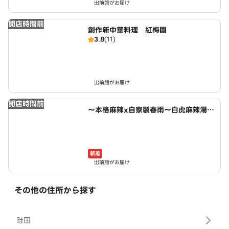
出前館がお届け
開店時間前
創作新中華料理 紅梅園
3.8
(11)
出前館がお届け
開店時間前
～本格麻辣x自家製春雨～白虎麻辣湯
あま市店
新着
出前館がお届け
その他の住所から探す
畦田