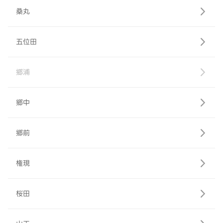
桑丸
五位田
郷浦
郷中
郷前
権現
桜田