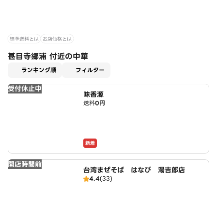
標準送料とは
お店価格とは
甚目寺郷浦 付近の中華
適用なし
ランキング順
フィルター
受付休止中
味香源
送料
0円
新着
開店時間前
台湾まぜそば はなび 湯吉郎店
4.4
(33)