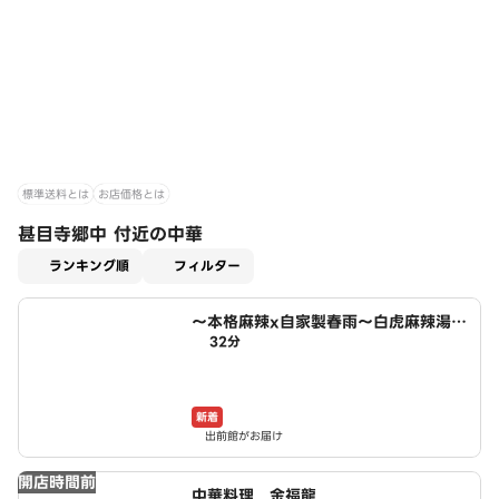
標準送料とは
お店価格とは
甚目寺郷中 付近の中華
適用なし
ランキング順
フィルター
～本格麻辣x自家製春雨～白虎麻辣湯
32分
あま市店
新着
出前館がお届け
開店時間前
中華料理 金福龍