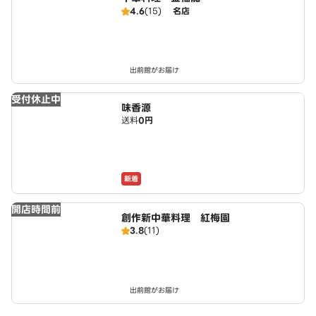
4.6
(15)
名店
出前館がお届け
受付休止中
味香源
送料
0円
新着
開店時間前
創作新中華料理 紅梅園
3.8
(11)
出前館がお届け