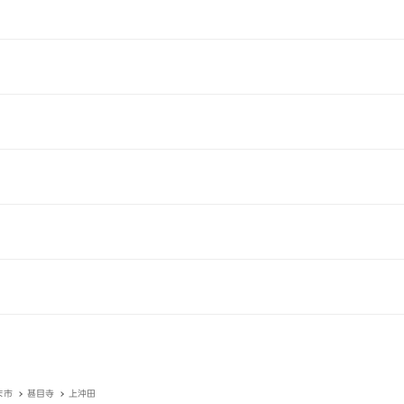
ま市
甚目寺
上沖田