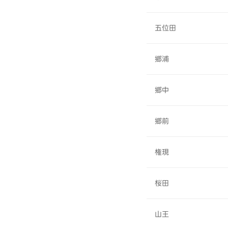
五位田
郷浦
郷中
郷前
権現
桜田
山王