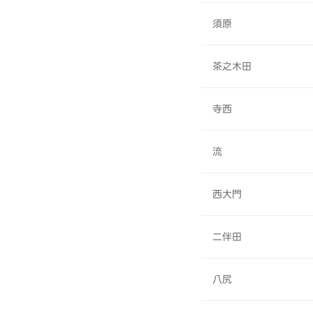
須原
茶之木田
寺西
流
西大門
二伴田
八尻