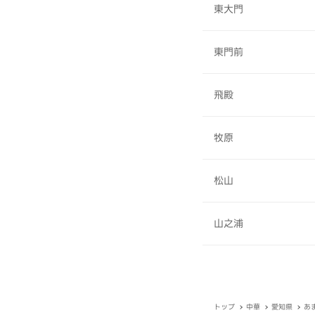
東大門
東門前
飛殿
牧原
松山
山之浦
トップ
中華
愛知県
あ