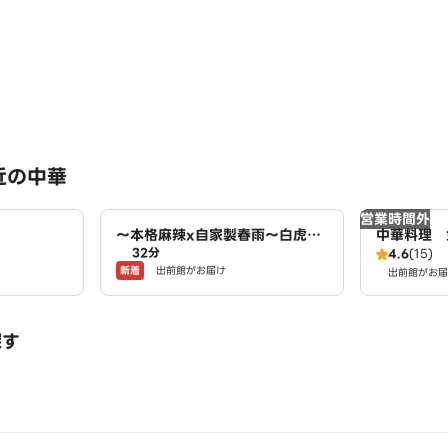
近の中華
営業時間外
～本格麻辣x自家製春雨～白虎麻
中華料理 
32分
辣湯 あま市店
4.6
(15)
新着
出前館がお届け
出前館がお届
探す