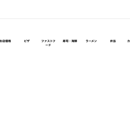
お店価格
ピザ
ファストフ
寿司・海鮮
ラーメン
弁当
ード