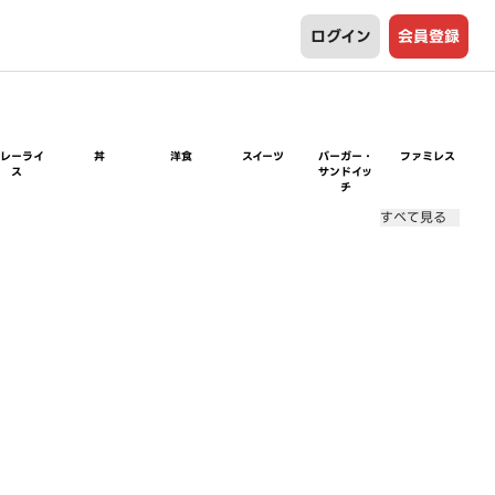
ログイン
会員登録
カレーライ
丼
洋食
スイーツ
バーガー・
ファミレス
ス
サンドイッ
チ
すべて見る