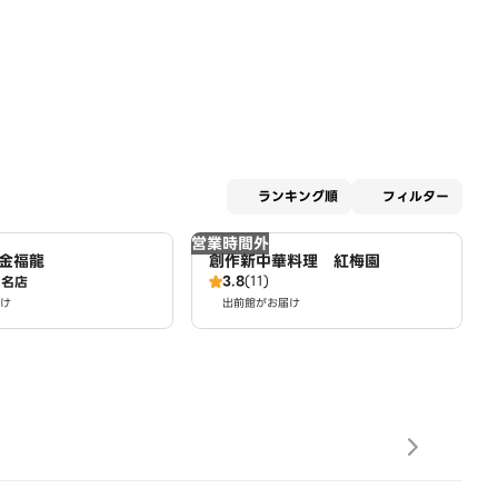
適用な
ランキング順
フィルター
営業時間外
金福龍
創作新中華料理 紅梅園
3.8
(11)
名店
け
出前館がお届け