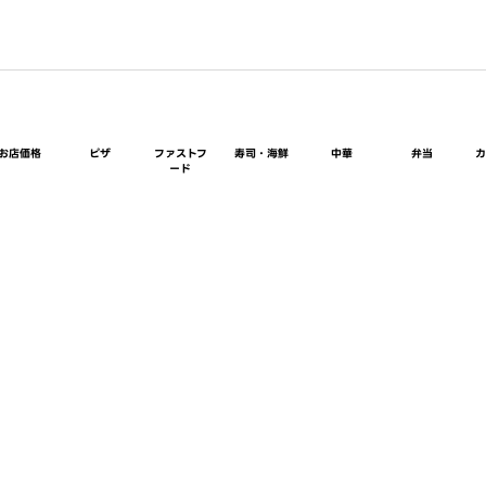
お店価格
ピザ
ファストフ
寿司・海鮮
中華
弁当
ード