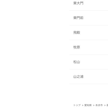
東大門
東門前
飛殿
牧原
松山
山之浦
トップ
愛知県
あま市