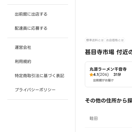
出前館に出店する
配達員に応募する
標準送料とは
お店価格とは
運営会社
甚目寺市場 付近
利用規約
丸源ラーメン千音寺
4.1
(206)
31分
特定商取引法に基づく表記
出前館がお届け
プライバシーポリシー
その他の住所から
畦田