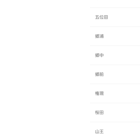
五位田
郷浦
郷中
郷前
権現
桜田
山王