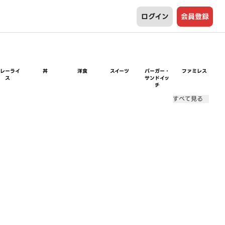
ログイン
会員登録
カレーライ
丼
洋食
スイーツ
バーガー・
ファミレス
ス
サンドイッ
チ
すべて見る