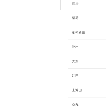
市場
稲荷
稲荷新田
乾出
大渕
沖田
上沖田
桑丸