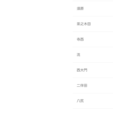
須原
茶之木田
寺西
流
西大門
二伴田
八尻