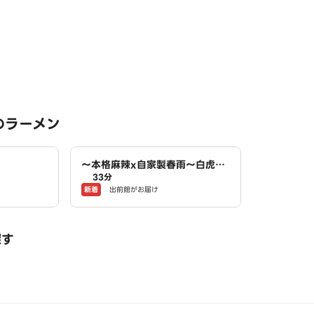
のラーメン
～本格麻辣x自家製春雨～白虎麻
33分
辣湯 あま市店
新着
出前館がお届け
探す