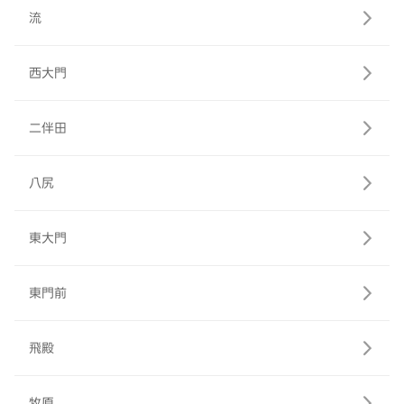
流
西大門
二伴田
八尻
東大門
東門前
飛殿
牧原