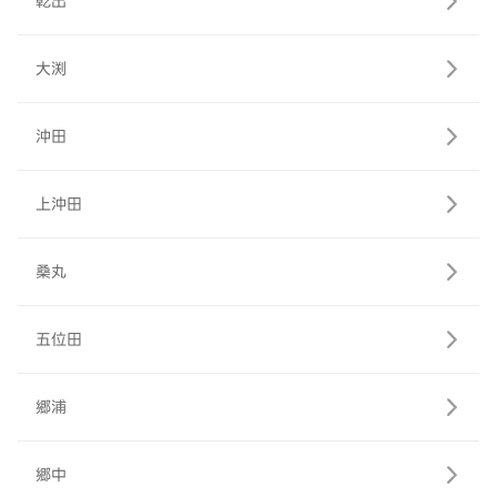
乾出
大渕
沖田
上沖田
桑丸
五位田
郷浦
郷中