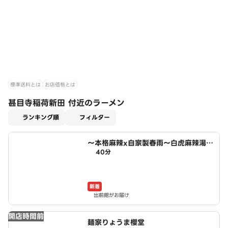
標準送料とは
お店価格とは
甚目寺稲荷新田 付近のラーメン
適用なし
ランキング順
フィルター
～本格麻辣x自家製春雨～白虎麻辣湯
40分
あま市店
新着
出前館がお届け
開店時間前
麺家りょうま櫻堂