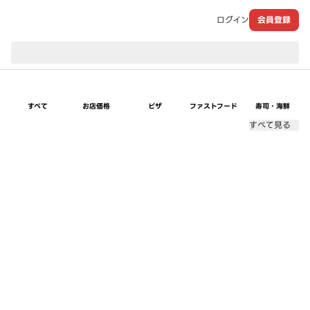
ログイン
会員登録
現在のお届け先：
すべて
お店価格
ピザ
ファストフード
寿司・海鮮
すべて見る