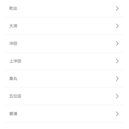
乾出
大渕
沖田
上沖田
桑丸
五位田
郷浦