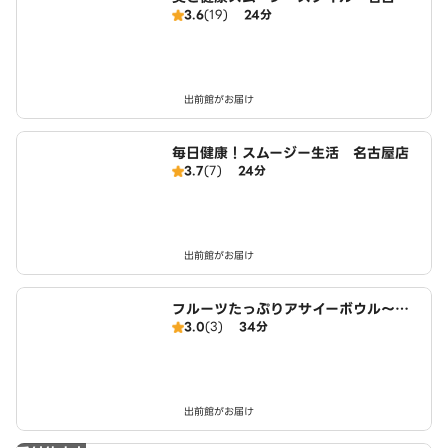
3.6
(19)
24分
店
出前館がお届け
毎日健康！スムージー生活 名古屋店
3.7
(7)
24分
出前館がお届け
フルーツたっぷりアサイーボウル～ワ
3.0
(3)
34分
イキキ・ボウルズ 大治店
出前館がお届け