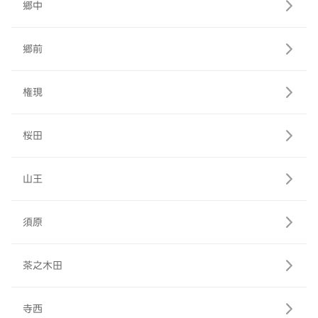
郷中
郷前
権現
桜田
山王
須原
茶之木田
寺西