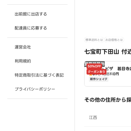
出前館に出店する
配達員に応募する
標準送料とは
お店価格とは
運営会社
七宝町下田山 付
利用規約
営業時間外
50%OFF
ドミノ・ピザ 甚目寺店
クーポンあり
3.7
(73)
送料
0円
no's
特定商取引法に基づく表記
新作シェイク
プライバシーポリシー
その他の住所から
江西