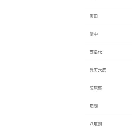
町田
堂中
西長代
弐町六反
莪原裏
廻間
八反割