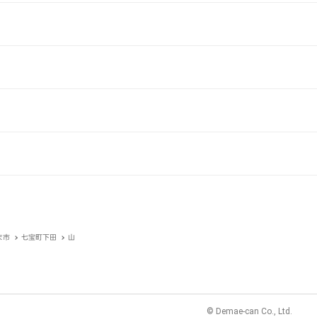
ま市
七宝町下田
山
© Demae-can Co., Ltd.