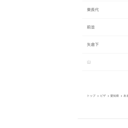
東長代
前並
矢倉下
山
トップ
ピザ
愛知県
あ