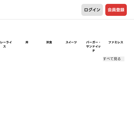
ログイン
会員登録
カレーライ
丼
洋食
スイーツ
バーガー・
ファミレス
ス
サンドイッ
チ
すべて見る