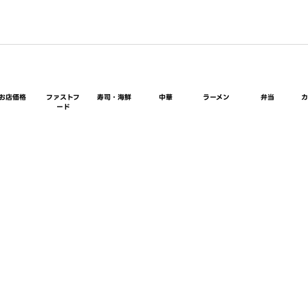
お店価格
ファストフ
寿司・海鮮
中華
ラーメン
弁当
ード